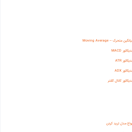
انگین متحرک – Moving Average
دیکاتور MACD
دیکاتور ATR
دیکاتور ADX
دیکاتور کانال کلتنر
واع مدل ترید کردن