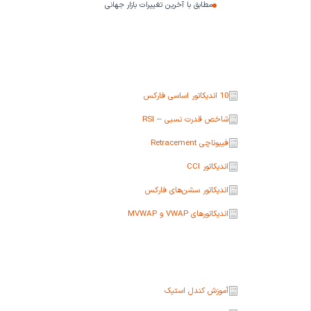
و
مطابق با آخرین تغییرات بازار جهانی
ز
ش
ف
ا
10 اندیکاتور اساسی فارکس
ر
شاخص قدرت نسبی – RSI
ک
س
فیبوناچی Retracement
س
اندیکاتور CCI
ط
اندیکاتور سشن‌های فارکس
ح
اندیکاتورهای VWAP و MVWAP
م
ت
و
س
آموزش کندل استیک
ط