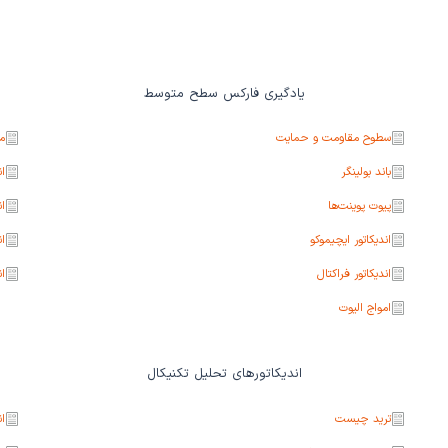
یادگیری فارکس سطح متوسط
سطوح مقاومت و حمایت
می
باند بولینگر
ان
پیوت پوینت‌ها
ان
اندیکاتور ایچیموکو
ان
اندیکاتور فراکتال
ان
امواج الیوت
اندیکاتورهای تحلیل تکنیکال
ترید چیست
ان