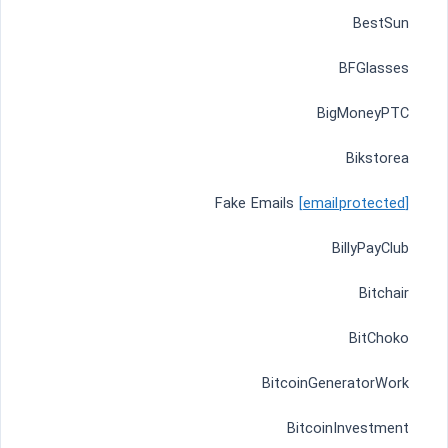
BestSun
BFGlasses
BigMoneyPTC
Bikstorea
Fake Emails
[email protected]
BillyPayClub
Bitchair
BitChoko
BitcoinGeneratorWork
BitcoinInvestment