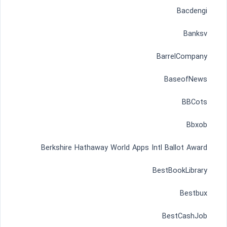
Bacdengi
Banksv
BarrelCompany
BaseofNews
BBCots
Bbxob
Berkshire Hathaway World Apps Intl Ballot Award
BestBookLibrary
Bestbux
BestCashJob