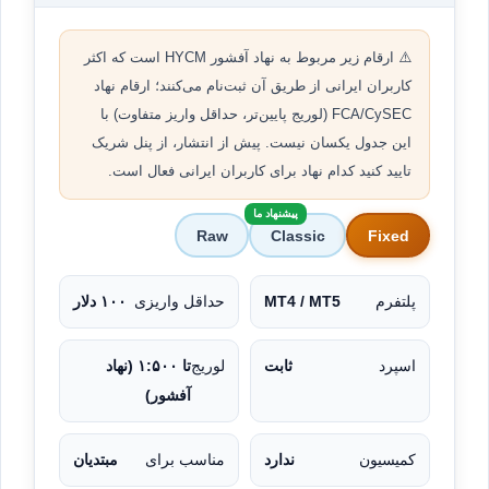
⚠️ ارقام زیر مربوط به نهاد آفشور HYCM است که اکثر
کاربران ایرانی از طریق آن ثبت‌نام می‌کنند؛ ارقام نهاد
FCA/CySEC (لوریج پایین‌تر، حداقل واریز متفاوت) با
این جدول یکسان نیست. پیش از انتشار، از پنل شریک
تایید کنید کدام نهاد برای کاربران ایرانی فعال است.
پیشنهاد ما
Raw
Classic
Fixed
پلتفرم
MT4 / MT5
حداقل واریزی
۱۰۰ دلار
اسپرد
ثابت
لوریج
تا ۱:۵۰۰ (نهاد
آفشور)
کمیسیون
ندارد
مناسب برای
مبتدیان