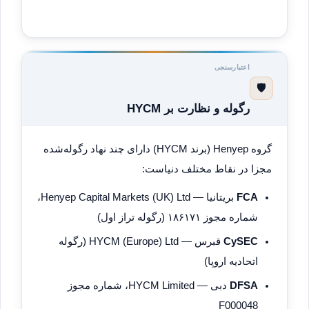
اعتبارسنجی
🛡️
رگوله و نظارت بر HYCM
گروه Henyep (برند HYCM) دارای چند نهاد رگوله‌شده
مجزا در نقاط مختلف دنیاست:
FCA
بریتانیا — Henyep Capital Markets (UK) Ltd،
شماره مجوز ۱۸۶۱۷۱ (رگوله تراز اول)
CySEC
قبرس — HYCM (Europe) Ltd (رگوله
اتحادیه اروپا)
DFSA
دبی — HYCM Limited، شماره مجوز
F000048