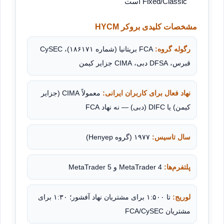
Fixed/Classic است
مشخصات کلیدی بروکر HYCM
رگوله گروه:
FCA بریتانیا (شماره ۱۸۶۱۷۱)، CySEC
قبرس، DFSA دبی، CIMA جزایر کیمن
نهاد فعال برای کاربران ایرانی:
معمولاً CIMA (جزایر
کیمن) یا DIFC (دبی) — نه نهاد FCA
سال تاسیس:
۱۹۷۷ (گروه Henyep)
پلتفرم‌ها:
MetaTrader 4 و MetaTrader 5
لوریج:
تا ۱:۵۰۰ برای مشتریان نهاد آفشور؛ ۱:۳۰ برای
مشتریان FCA/CySEC