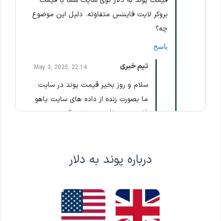
قیمت پوند به دلار توی سایت شما با قیمت
بروکر لایت فایننس متفاوته. دلیل این موضوع
چه؟
پاسخ
تیم خبری
May 3, 2025, 22:14
سلام و روز بخیر قیمت پوند در سایت
ما بصورت زنده از داده های سایت یاهو
فایننس دریافت می شود. قیمت جفت
ارز GBP/USD یا دیگر دارایی ها اغلب
در پلتفرم های بروکرها و سایت ها کمی
درباره پوند به دلار
با هم اختلاف دارند.
پاسخ