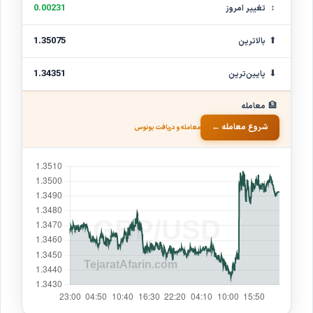
↕
0.00231
تغییر امروز
⬆
1.35075
بالاترین
⬇
1.34351
پایین‌ترین
🏦
معامله
شروع معامله ←
معامله و دریافت بونوس