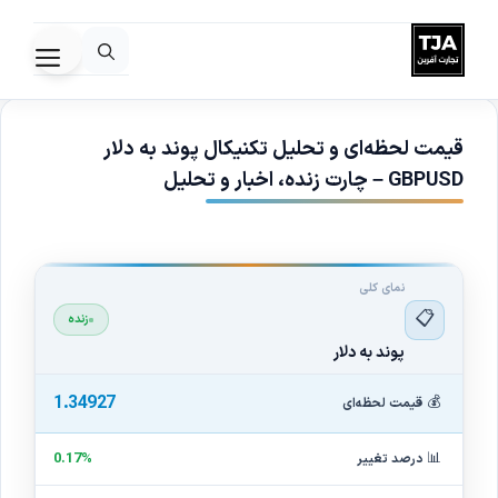
رش
ه
فهرس
حتوا
قیمت لحظه‌ای و تحلیل تکنیکال پوند به دلار
GBPUSD – چارت زنده، اخبار و تحلیل
نمای کلی
📋
زنده
پوند به دلار
1.34927
💰
قیمت لحظه‌ای
📊
0.17%
درصد تغییر