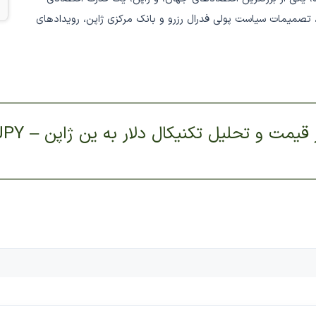
تصمیمات سیاست پولی فدرال رزرو و بانک مرکزی ژاپن، رویدادهای
قیمت و تحلیل تکنیکال دلار به ین ژاپن – USDJPY