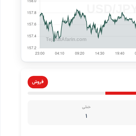
فروش
خنثی
۱