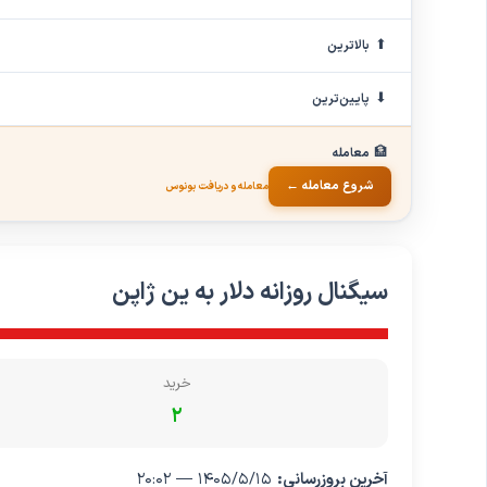
⬆
بالاترین
⬇
پایین‌ترین
🏦
معامله
شروع معامله ←
معامله و دریافت بونوس
سیگنال روزانه دلار به ین ژاپن
خرید
۲
آخرین بروزرسانی:
۱۴۰۵/۵/۱۵ — ۲۰:۰۲