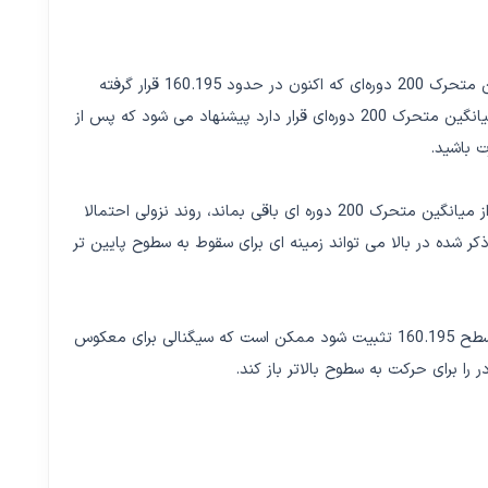
در نمودار ساعتی، قیمت دلار آمریکا به ین ژاپن در زیر میانگین متحرک 200 دوره‌ای که اکنون در حدود 160.195 قرار گرفته
است، معامله می شود. تا زمانی که قیمت این دارایی در زیر میانگین متحرک 200 دوره‌ای قرار دارد پیشنهاد می شود که پس از
 باشید.
سناریوی اصلی : تا زمانی که قیمت در نمودار ساعتی پایین تر از میانگین متحرک 200 دوره ای باقی بماند، روند نزولی احتمالا
 شده در بالا می تواند زمینه ای برای سقوط به سطوح پایین تر
سناریوی جایگزین: اگر قیمت دلار آمریکا به ین ژاپن در بالای سطح 160.195 تثبیت شود ممکن است که سیگنالی برای معکوس
ا برای حرکت به سطوح بالاتر باز کند.