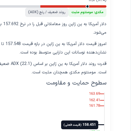
RSI (91.4)
مکدی: مومنتوم مثبت
روند ضعیف / رنج (ADX)
دلار آمریکا به ین ژاپن روز معاملاتی قبل را در نرخ 157.692 بست و امروز تاکنون با
می‌شود.
نشان‌دهنده نوسانات این دارایی متوسط بوده است.
قدرت روند د
است. مومنتوم مکدی همچنان مثبت است.
سطوح حمایت و مقاومت
163.69
162.41
161.78
158.451
(قیمت فعلی)