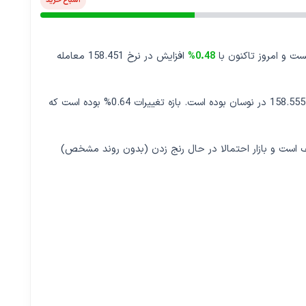
اشباع خرید
0.48%
افزایش در نرخ 158.451 معامله
امروز قیمت دلار آمریکا به ین ژاپن در بازه قیمت 157.548 تا 158.555 در نوسان بوده است. بازه تغییرات 0.64% بوده است که
لار آمریکا به ین ژاپن بر اساس ADX (22.1) ضعیف است و بازار احتمالا در حال رنج زدن (بدون روند مشخص)