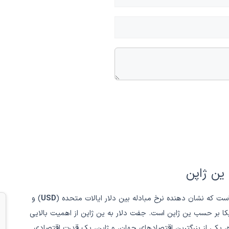
 ین ژاپن
ست که نشان دهنده نرخ مبادله بین دلار ایالات متحده (
USD
) و
ا بر حسب ین ژاپن است. جفت دلار به ین ژاپن از اهمیت بالایی
ه، یکی از بزرگترین اقتصادهای جهان، و ژاپن، یک قدرت اقتصادی