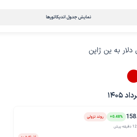
نمایش جدول اندیکاتورها
دلار به ین ژاپن
158
+0.48%
روند نزولی