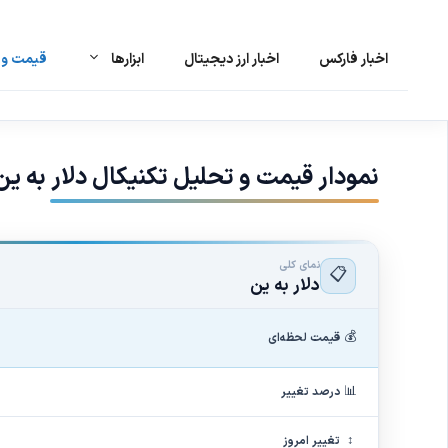
اخبار فارکس
اخبار ارز دیجیتال
ابزارها
قیمت و ت
رش
ه
حتوا
نمودار قیمت و تحلیل تکنیکال دلار به ین ژاپن 
نمای کلی
📋
دلار به ین
💰
قیمت لحظه‌ای
📊
درصد تغییر
↕
تغییر امروز