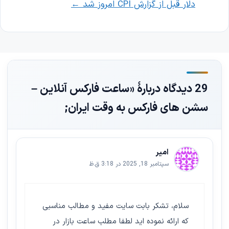
دلار قبل از گزارش CPI امروز شد
←
29 دیدگاه دربارهٔ «ساعت فارکس آنلاین –
سشن های فارکس به وقت ایران;
امیر
سپتامبر 18, 2025 در 3:18 ق.ظ
سلام، تشکر بابت سایت مفید و مطالب مناسبی
که ارائه نموده اید لطفا مطلب ساعت بازار در