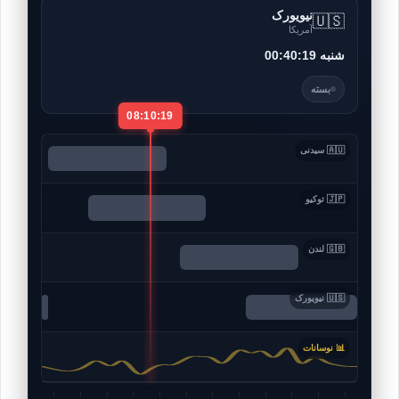
نیویورک
🇺🇸
آمریکا
00:40:23 شنبه
بسته
08:10:23
🇦🇺 سیدنی
🇯🇵 توکیو
🇬🇧 لندن
🇺🇸 نیویورک
📊 نوسانات