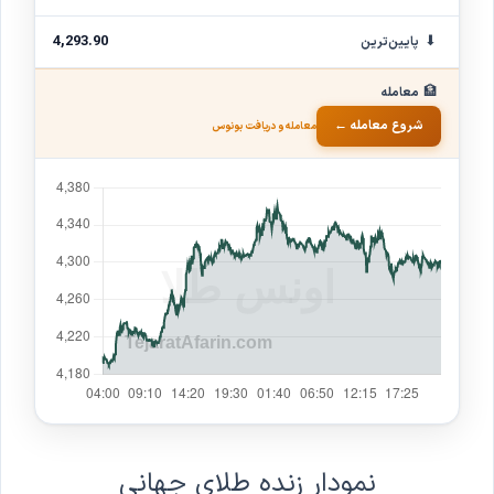
⬇
4,293.90
پایین‌ترین
🏦
معامله
شروع معامله ←
معامله و دریافت بونوس
نمودار زنده طلای جهانی