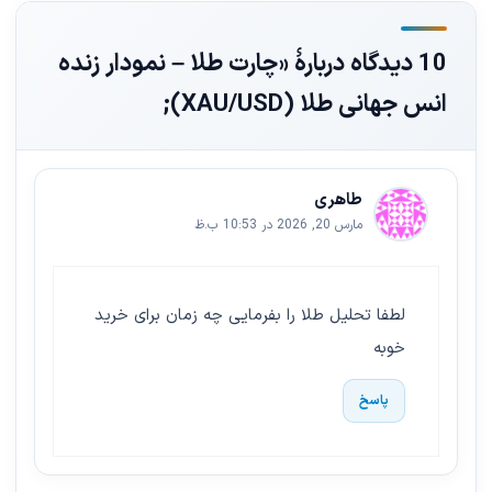
10 دیدگاه دربارهٔ «چارت طلا – نمودار زنده
انس جهانی طلا (XAU/USD);
طاهری
مارس 20, 2026 در 10:53 ب.ظ
لطفا تحلیل طلا را بفرمایی چه زمان برای خرید
خوبه
پاسخ