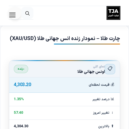
رش
ه
فهرس
حتوا
چارت طلا – نمودار زنده انس جهانی طلا (XAU/USD)
نمای کلی
📋
زنده
اونس جهانی طلا
4,303.20
💰
قیمت لحظه‌ای
📊
1.35%
درصد تغییر
↕
57.40
تغییر امروز
⬆
4,304.30
بالاترین