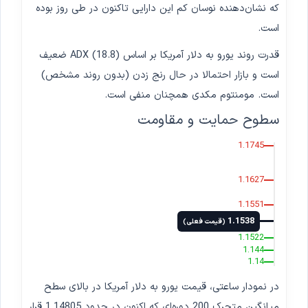
که نشان‌دهنده نوسان کم این دارایی تاکنون در طی روز بوده
است.
قدرت روند یورو به دلار آمریکا بر اساس ADX (18.8) ضعیف
است و بازار احتمالا در حال رنج زدن (بدون روند مشخص)
است. مومنتوم مکدی همچنان منفی است.
سطوح حمایت و مقاومت
1.1745
1.1627
1.1551
1.1538
(قیمت فعلی)
1.1522
1.144
1.14
در نمودار ساعتی، قیمت یورو به دلار آمریکا در بالای سطح
میانگین متحرک 200 دوره‌ای که اکنون در حدود 1.14805 قرار