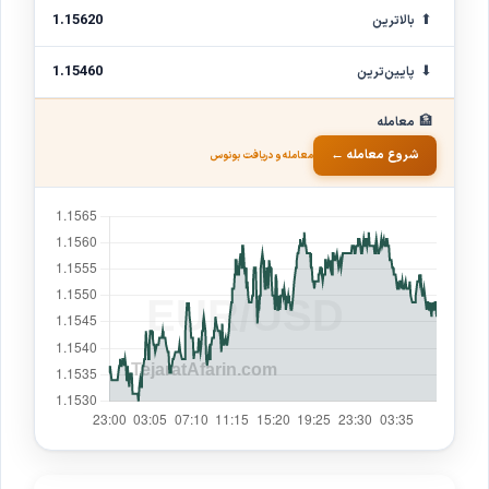
⬆
1.15620
بالاترین
⬇
1.15460
پایین‌ترین
🏦
معامله
شروع معامله ←
معامله و دریافت بونوس