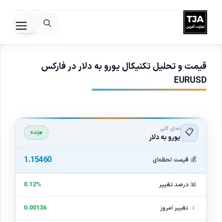
رش
ه
فهرس
حتوا
قیمت و تحلیل تکنیکال یورو به دلار در فارکس
EURUSD
نمای کلی
📋
زنده
یورو به دلار
1.15460
💰
قیمت لحظه‌ای
📊
0.12%
درصد تغییر
↕
0.00136
تغییر امروز