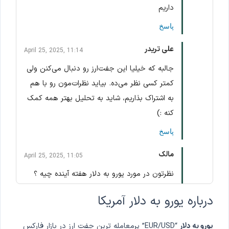
داریم
پاسخ
علی تریدر
April 25, 2025, 11:14
جالبه که خیلیا این جفت‌ارز رو دنبال می‌کنن ولی
کمتر کسی نظر می‌ده. بیاید نظرات‌مون رو با هم
به اشتراک بذاریم، شاید به تحلیل بهتر همه کمک
کنه :)
پاسخ
مالک
April 25, 2025, 11:05
نظرتون در مورد یورو به دلار هفته آینده چیه ؟
هفته دیگه گزارش PCE هست و اگه تورم پایین
درباره یورو به دلار آمریکا
اومده باشه ه همه احتمالش رو میدن، یورو به
دلار روباره رشد می کنه.
یورو به دلار
“EUR/USD” پرمعامله ترین جفت ارز در بازار فارکس