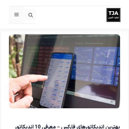
فهرست
رش
ه
حتوا
بهترین اندیکاتورهای فارکس – معرفی 10 اندیکاتور