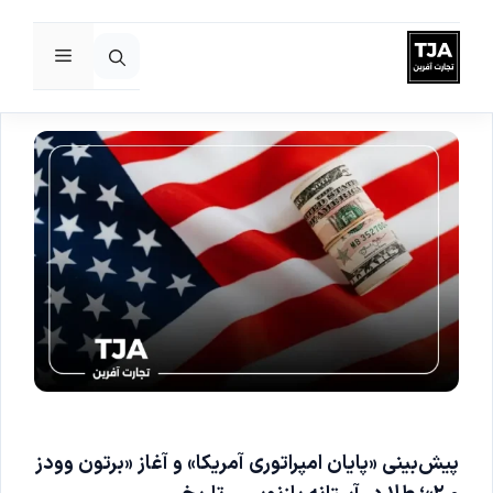
فهرست
رش
ه
حتوا
پیش‌بینی «پایان امپراتوری آمریکا» و آغاز «برتون وودز