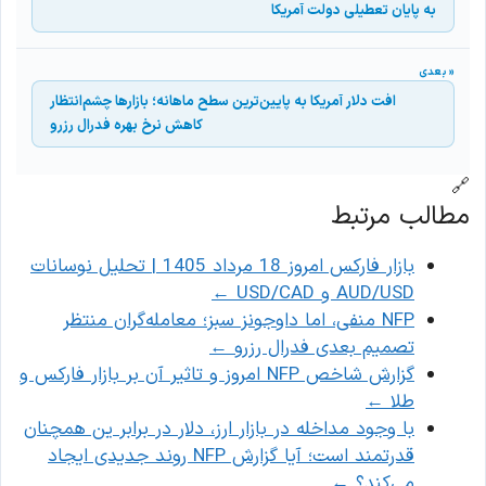
به پایان تعطیلی دولت آمریکا
افت دلار آمریکا به پایین‌ترین سطح ماهانه؛ بازارها چشم‌انتظار
کاهش نرخ بهره فدرال رزرو
🔗
مطالب مرتبط
بازار فارکس امروز 18 مرداد 1405 | تحلیل نوسانات
AUD/USD و USD/CAD
←
NFP منفی، اما داوجونز سبز؛ معامله‌گران منتظر
تصمیم بعدی فدرال رزرو
←
گزارش شاخص NFP امروز و تاثیر آن بر بازار فارکس و
طلا
←
با وجود مداخله در بازار ارز، دلار در برابر ین همچنان
قدرتمند است؛ آیا گزارش NFP روند جدیدی ایجاد
می‌کند؟
←