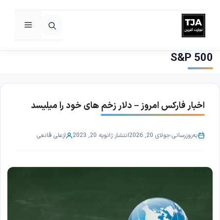
فهرست
رش
ه
S&P 500
حتوا
اخبار فارکس امروز – دلار زخم های خود را میلیسد
به‌روزرسانی:
جولای 20, 2026
انتشار:
ژانویه 20, 2023
از
علی قانعی