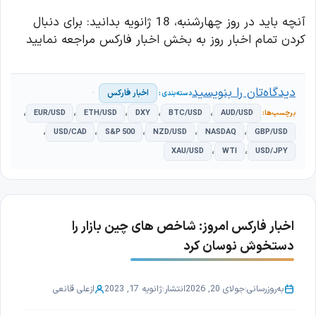
آنچه باید در روز چهارشنبه، 18 ژانویه بدانید: برای دنبال
کردن تمام اخبار روز به بخش اخبار فارکس مراجعه نمایید
دیدگاه‌تان را بنویسید
اخبار فارکس
،
،
،
،
،
EUR/USD
ETH/USD
DXY
BTC/USD
AUD/USD
،
،
،
،
،
USD/CAD
S&P 500
NZD/USD
NASDAQ
GBP/USD
،
،
XAU/USD
WTI
USD/JPY
اخبار فارکس امروز: شاخص های چین بازار را
دستخوش نوسان کرد
به‌روزرسانی:
جولای 20, 2026
انتشار:
ژانویه 17, 2023
از
علی قانعی