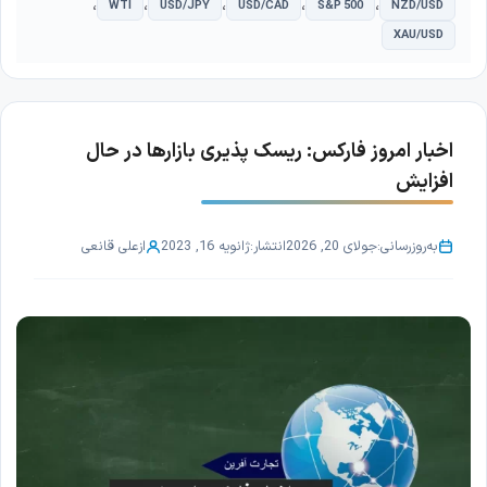
،
،
،
،
،
WTI
USD/JPY
USD/CAD
S&P 500
NZD/USD
XAU/USD
اخبار امروز فارکس: ریسک پذیری بازارها در حال
افزایش
به‌روزرسانی:
جولای 20, 2026
انتشار:
ژانویه 16, 2023
از
علی قانعی