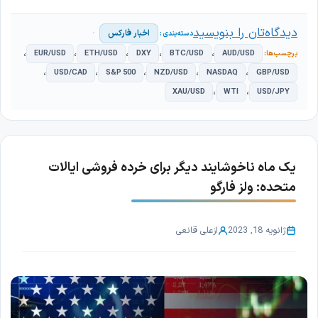
دیدگاه‌تان را بنویسید
اخبار فارکس
،
،
،
،
،
EUR/USD
ETH/USD
DXY
BTC/USD
AUD/USD
،
،
،
،
،
USD/CAD
S&P 500
NZD/USD
NASDAQ
GBP/USD
،
،
XAU/USD
WTI
USD/JPY
یک ماه ناخوشایند دیگر برای خرده فروشی ایالات
متحده: ولز فارگو
ژانویه 18, 2023
از
علی قانعی