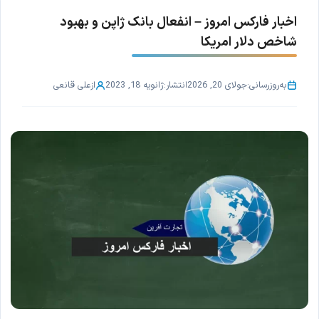
اخبار فارکس امروز – انفعال بانک ژاپن و بهبود
شاخص دلار امریکا
به‌روزرسانی:
جولای 20, 2026
انتشار:
ژانویه 18, 2023
از
علی قانعی