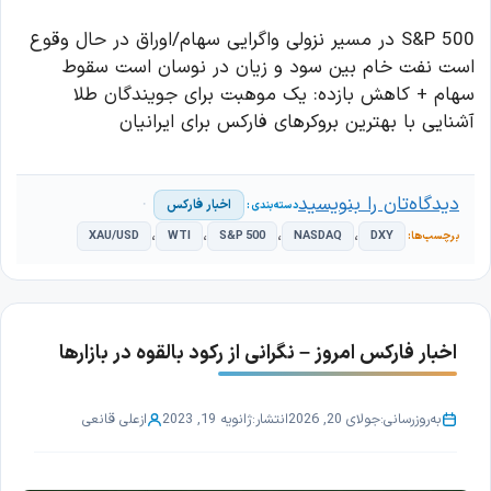
S&P 500 در مسیر نزولی واگرایی سهام/اوراق در حال وقوع
است نفت خام بین سود و زیان در نوسان است سقوط
سهام + کاهش بازده: یک موهبت برای جویندگان طلا
آشنایی با بهترین بروکرهای فارکس برای ایرانیان
دیدگاه‌تان را بنویسید
اخبار فارکس
،
،
،
،
XAU/USD
WTI
S&P 500
NASDAQ
DXY
اخبار فارکس امروز – نگرانی از رکود بالقوه در بازارها
به‌روزرسانی:
جولای 20, 2026
انتشار:
ژانویه 19, 2023
از
علی قانعی