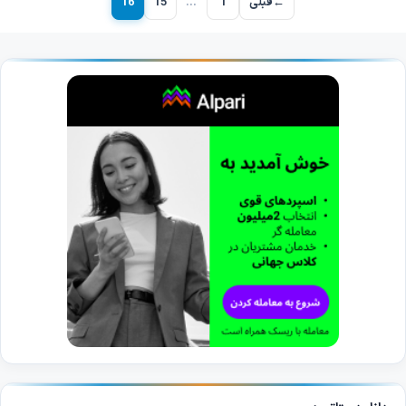
←
قبلی
1
…
15
16
برگه
برگه
برگه