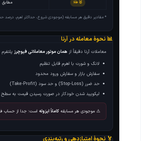
مطابق ت
🥇 طلا
* مقادیر دقیق هر مسابقه (موجودی شروع، حداکثر اهرم، درصد حدا
📊 نحوهٔ معامله در آرنا
معاملات آرنا دقیقاً از
همان موتور معاملاتی فیوچرز
پلتفرم ا
لانگ و شورت با اهرم قابل تنظیم
سفارش بازار و سفارش ورود محدود
حد ضرر (Stop-Loss) و حد سود (Take-Profit)
لیکویید شدن خودکار در صورت رسیدن قیمت به سطح ب
⚠️ موجودی هر مسابقه
کاملاً ایزوله
است؛ جدا از حساب فیو
🏅 نحوهٔ امتیازدهی و رتبه‌بندی