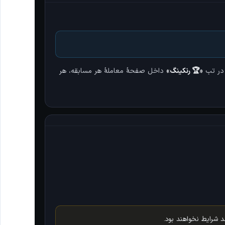
ه در تب
«🏆 رنکینگ»
داخل صفحهٔ معاملهٔ هر مسابقه، هر
د شرایط نخواهند بود.