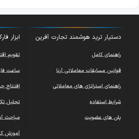
دستیار ترید هوشمند تجارت آفرین
ابزار فا
راهنمای کامل
تقویم اق
قوانین مسابقات معاملاتی آرنا
ساعت فار
راهنمای استراتژی های معاملاتی
افتتاح ح
شرایط استفاده
تحلیل تکن
پلن های عضویت
مباحث آم
آموزش کا