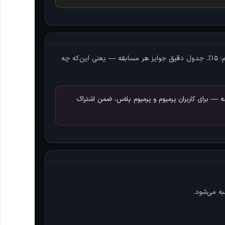
و بر اساس نمونه‌ای مانند این توزیع می‌شوند: 🥇 معامله‌گر برتر: ۵۰٪ ، 🥈 معامله‌گر دوم: ۳۵٪ ، 🥉 معامله‌گر سوم: ۱۵٪. جدول دقیق جوایز هر مسابقه — یعنی این‌که چه
قه — برای کاربران پرمیوم و پرمیوم پلاس، ضمن اشتراک