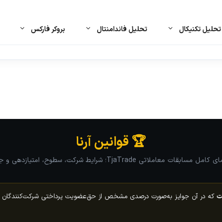
حلیل تکنیکال
تحلیل فاندامنتال
بروکر فارکس
🏆 قوانین آرنا
امل مسابقات معاملاتی TjaTrade؛ شرایط شرکت، سطوح، امتیازدهی و جوایز
ت
که در آن جوایز به‌صورت درصدی مشخص از حق‌عضویت پرداختی شرکت‌کنندگان اهد