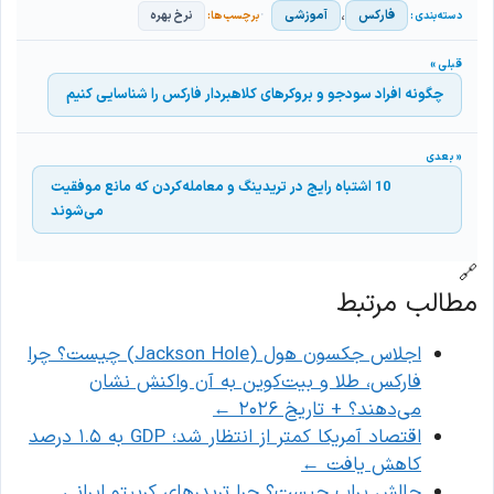
،
فارکس
آموزشی
نرخ بهره
چگونه افراد سودجو و بروکرهای کلاهبردار فارکس را شناسایی کنیم
10 اشتباه رایج در ترید‌ینگ و معامله‌کردن که مانع موفقیت
می‌شوند
🔗
مطالب مرتبط
اجلاس جکسون هول (Jackson Hole) چیست؟ چرا
فارکس، طلا و بیت‌کوین به آن واکنش نشان
می‌دهند؟ + تاریخ ۲۰۲۶
←
اقتصاد آمریکا کمتر از انتظار شد؛ GDP به ۱.۵ درصد
کاهش یافت
←
چالش پراپ چیست؟ چرا تریدرهای کریپتو ایرانی