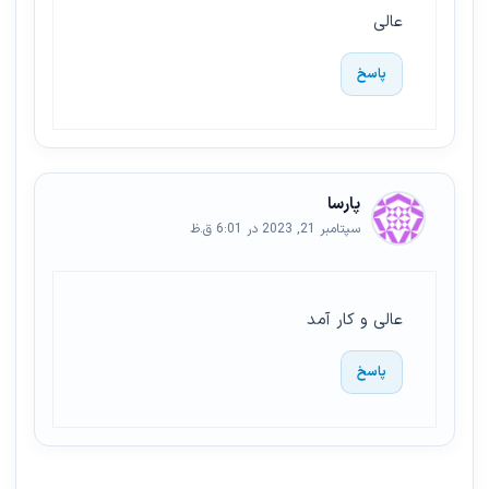
عالی
پاسخ
پارسا
سپتامبر 21, 2023 در 6:01 ق.ظ
عالی و کار آمد
پاسخ