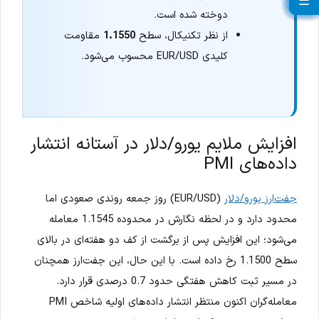
☰
☰
☰
☰
☰
☰
☰
☰
☰
☰
☰
☰
☰
☰
☰
☰
☰
☰
☰
☰
دوخته شده است.
از نظر تکنیکال، سطح
1.1550
مقاومت
کلیدی EUR/USD محسوب می‌شود.
افزایش ملایم یورو/دلار در آستانه انتشار
داده‌های PMI
جفت‌ارز یورو/دلار
(EUR/USD) روز جمعه روندی صعودی اما
محدود دارد و در لحظه نگارش در محدوده 1.1545 معامله
می‌شود؛ این افزایش پس از برگشت از کف دو هفته‌ای در بالای
سطح 1.1500 رخ داده است. با این حال، این جفت‌ارز همچنان
در مسیر ثبت کاهش هفتگی حدود 0.7 درصدی قرار دارد.
معامله‌گران اکنون منتظر انتشار داده‌های اولیه شاخص PMI