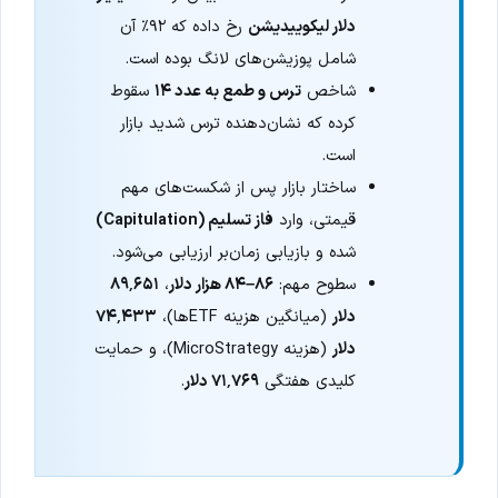
دلار لیکوییدیشن
رخ داده که ۹۲٪ آن
شامل پوزیشن‌های لانگ بوده است.
شاخص
ترس و طمع به عدد ۱۴
سقوط
کرده که نشان‌دهنده ترس شدید بازار
است.
ساختار بازار پس از شکست‌های مهم
قیمتی، وارد
فاز تسلیم (Capitulation)
شده و بازیابی زمان‌بر ارزیابی می‌شود.
سطوح مهم:
۸۶–۸۴ هزار دلار
،
۸۹٬۶۵۱
دلار
(میانگین هزینه ETFها)،
۷۴٬۴۳۳
دلار
(هزینه MicroStrategy)، و حمایت
کلیدی هفتگی
۷۱٬۷۶۹ دلار
.