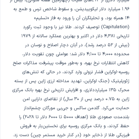
میلیارد دلاری از ETFهای اسپات (چهارمین هفته متوالی)، بیش از
۱.۹۶ میلیارد دلار لیکوییدیشن، و سقوط شاخص ترس و طمع به
۱۴ همراه بود، و تحلیلگران آن را ورود به فاز «تسلیم»
(Capitulation) توصیف کردند. طلا نیز با وجود ثبت رکورد
تاریخی ۴,۳۸۱ دلار در اکتبر و بهترین عملکرد سالانه از ۱۹۷۹
(بیش از ۵۲ درصد رشد)، در آبان دچار اصلاح و نوسان در
محدوده ۴,۰۰۰ تا ۴,۱۰۰ دلار شد؛ عواملی چون تقویت دلار،
کاهش انتظارات نرخ بهره، و به‌طور موقت پیشرفت مذاکرات صلح
روسیه-اوکراین فشار نزولی وارد کردند، در حالی که تنش‌های
ژئوپلیتیک (جنگ اوکراین، تهدید مداخله ارزی ژاپن پس از بسته
محرک ۱۳۵ میلیارددلاری، و افزایش تاریخی نرخ بهره بانک مرکزی
ژاپن به ۰.۷۵ درصد پس از ۳۰ سال) از تقاضای دارایی امن
حمایت می‌کرد. گلدمن ساکس و جی‌پی مورگان چشم‌انداز
بلندمدت صعودی طلا (اهداف ۵۰۰۰ تا ۶۰۰۰ دلار تا ۲۰۲۸) را
حفظ کردند، و بانک مرکزی روسیه برای نخستین‌بار به فروش
فیزیکی طلا از ذخایر خود (در کنار خرید مستمر چین) دست زد.