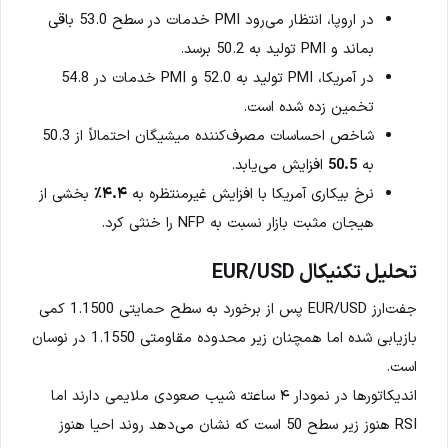
در اروپا، انتظار می‌رود PMI خدمات در سطح 53.0 باقی
بماند و PMI تولید به 50.2 برسد.
در آمریکا، PMI تولید به 52.0 و PMI خدمات در 54.8
تخمین زده شده است.
شاخص احساسات مصرف‌کننده میشیگان احتمالاً از 50.3
به
50.5
افزایش می‌یابد.
نرخ بیکاری آمریکا با افزایش غیرمنتظره به
۴.۴٪
بخشی از
هیجان مثبت بازار نسبت به NFP را خنثی کرد.
تحلیل تکنیکال EUR/USD
جفت‌ارز EUR/USD پس از برخورد به سطح حمایتی 1.1500 کمی
بازیابی شده اما همچنان زیر محدوده مقاومتی 1.1550 در نوسان
است.
اندیکاتورها در نمودار ۴ ساعته شیب صعودی ملایمی دارند اما
RSI هنوز زیر سطح 50 است که نشان می‌دهد روند احیا هنوز