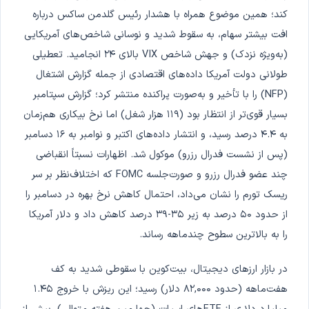
کند؛ همین موضوع همراه با هشدار رئیس گلدمن ساکس درباره
افت بیشتر سهام، به سقوط شدید و نوسانی شاخص‌های آمریکایی
(به‌ویژه نزدک) و جهش شاخص VIX بالای ۲۴ انجامید. تعطیلی
طولانی دولت آمریکا داده‌های اقتصادی از جمله گزارش اشتغال
(NFP) را با تأخیر و به‌صورت پراکنده منتشر کرد؛ گزارش سپتامبر
بسیار قوی‌تر از انتظار بود (۱۱۹ هزار شغل) اما نرخ بیکاری هم‌زمان
به ۴.۴ درصد رسید، و انتشار داده‌های اکتبر و نوامبر به ۱۶ دسامبر
(پس از نشست فدرال رزرو) موکول شد. اظهارات نسبتاً انقباضی
چند عضو فدرال رزرو و صورت‌جلسه FOMC که اختلاف‌نظر بر سر
ریسک تورم را نشان می‌داد، احتمال کاهش نرخ بهره در دسامبر را
از حدود ۵۰ درصد به زیر ۳۵-۳۹ درصد کاهش داد و دلار آمریکا
را به بالاترین سطوح چندماهه رساند.
در بازار ارزهای دیجیتال، بیت‌کوین با سقوطی شدید به کف
هفت‌ماهه (حدود ۸۲,۰۰۰ دلار) رسید؛ این ریزش با خروج ۱.۴۵