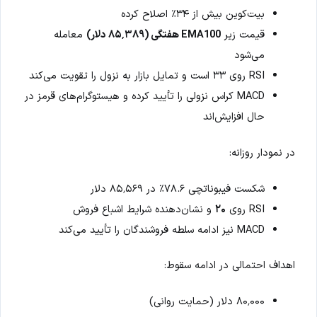
بیت‌کوین بیش از ۳۴٪ اصلاح کرده
قیمت زیر
EMA100 هفتگی (۸۵٬۳۸۹ دلار)
معامله
می‌شود
RSI روی ۳۳ است و تمایل بازار به نزول را تقویت می‌کند
MACD کراس نزولی را تأیید کرده و هیستوگرام‌های قرمز در
حال افزایش‌اند
در نمودار روزانه:
شکست فیبوناتچی ۷۸.۶٪ در ۸۵٬۵۶۹ دلار
RSI روی
۲۰
و نشان‌دهنده شرایط اشباع فروش
MACD نیز ادامه سلطه فروشندگان را تأیید می‌کند
اهداف احتمالی در ادامه سقوط:
۸۰٬۰۰۰ دلار (حمایت روانی)