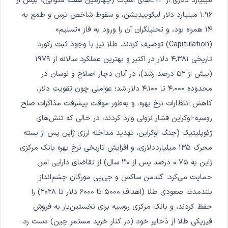
میلیارد دلاری از ETFهای اسپات (چهارمین هفته متوالی)، بیش از
۱.۹۶ میلیارد دلار لیکوییدیشن، و سقوط شاخص ترس و طمع به
۱۴ همراه بود، و تحلیلگران آن را ورود به فاز «تسلیم»
(Capitulation) توصیف کردند. طلا نیز با وجود ثبت رکورد
تاریخی ۴,۳۸۱ دلار در اکتبر و بهترین عملکرد سالانه از ۱۹۷۹
(بیش از ۵۲ درصد رشد)، در آبان دچار اصلاح و نوسان در
محدوده ۴,۰۰۰ تا ۴,۱۰۰ دلار شد؛ عواملی چون تقویت دلار،
کاهش انتظارات نرخ بهره، و به‌طور موقت پیشرفت مذاکرات صلح
روسیه-اوکراین فشار نزولی وارد کردند، در حالی که تنش‌های
ژئوپلیتیک (جنگ اوکراین، تهدید مداخله ارزی ژاپن پس از بسته
محرک ۱۳۵ میلیارددلاری، و افزایش تاریخی نرخ بهره بانک مرکزی
ژاپن به ۰.۷۵ درصد پس از ۳۰ سال) از تقاضای دارایی امن
حمایت می‌کرد. گلدمن ساکس و جی‌پی مورگان چشم‌انداز
بلندمدت صعودی طلا (اهداف ۵۰۰۰ تا ۶۰۰۰ دلار تا ۲۰۲۸) را
حفظ کردند، و بانک مرکزی روسیه برای نخستین‌بار به فروش
فیزیکی طلا از ذخایر خود (در کنار خرید مستمر چین) دست زد.