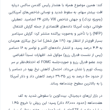
کند؛ همین موضوع همراه با هشدار رئیس گلدمن ساکس درباره
افت بیشتر سهام، به سقوط شدید و نوسانی شاخص‌های آمریکایی
(به‌ویژه نزدک) و جهش شاخص VIX بالای ۲۴ انجامید. تعطیلی
طولانی دولت آمریکا داده‌های اقتصادی از جمله گزارش اشتغال
(NFP) را با تأخیر و به‌صورت پراکنده منتشر کرد؛ گزارش سپتامبر
بسیار قوی‌تر از انتظار بود (۱۱۹ هزار شغل) اما نرخ بیکاری هم‌زمان
به ۴.۴ درصد رسید، و انتشار داده‌های اکتبر و نوامبر به ۱۶ دسامبر
(پس از نشست فدرال رزرو) موکول شد. اظهارات نسبتاً انقباضی
چند عضو فدرال رزرو و صورت‌جلسه FOMC که اختلاف‌نظر بر سر
ریسک تورم را نشان می‌داد، احتمال کاهش نرخ بهره در دسامبر را
از حدود ۵۰ درصد به زیر ۳۵-۳۹ درصد کاهش داد و دلار آمریکا
را به بالاترین سطوح چندماهه رساند.
در بازار ارزهای دیجیتال، بیت‌کوین با سقوطی شدید به کف
هفت‌ماهه (حدود ۸۲,۰۰۰ دلار) رسید؛ این ریزش با خروج ۱.۴۵