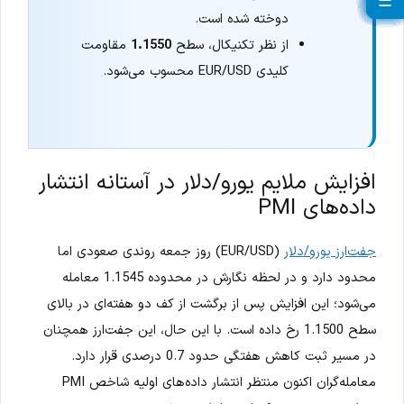
☰
☰
☰
☰
☰
☰
☰
☰
☰
☰
☰
☰
☰
☰
☰
☰
☰
☰
☰
☰
دوخته شده است.
از نظر تکنیکال، سطح
1.1550
مقاومت
کلیدی EUR/USD محسوب می‌شود.
افزایش ملایم یورو/دلار در آستانه انتشار
داده‌های PMI
جفت‌ارز یورو/دلار
(EUR/USD) روز جمعه روندی صعودی اما
محدود دارد و در لحظه نگارش در محدوده 1.1545 معامله
می‌شود؛ این افزایش پس از برگشت از کف دو هفته‌ای در بالای
سطح 1.1500 رخ داده است. با این حال، این جفت‌ارز همچنان
در مسیر ثبت کاهش هفتگی حدود 0.7 درصدی قرار دارد.
معامله‌گران اکنون منتظر انتشار داده‌های اولیه شاخص PMI