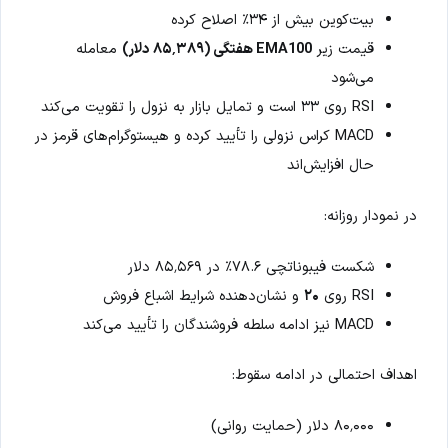
بیت‌کوین بیش از ۳۴٪ اصلاح کرده
قیمت زیر
EMA100 هفتگی (۸۵٬۳۸۹ دلار)
معامله
می‌شود
RSI روی ۳۳ است و تمایل بازار به نزول را تقویت می‌کند
MACD کراس نزولی را تأیید کرده و هیستوگرام‌های قرمز در
حال افزایش‌اند
در نمودار روزانه:
شکست فیبوناتچی ۷۸.۶٪ در ۸۵٬۵۶۹ دلار
RSI روی
۲۰
و نشان‌دهنده شرایط اشباع فروش
MACD نیز ادامه سلطه فروشندگان را تأیید می‌کند
اهداف احتمالی در ادامه سقوط:
۸۰٬۰۰۰ دلار (حمایت روانی)