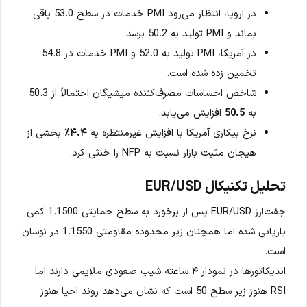
در اروپا، انتظار می‌رود PMI خدمات در سطح 53.0 باقی
بماند و PMI تولید به 50.2 برسد.
در آمریکا، PMI تولید به 52.0 و PMI خدمات در 54.8
تخمین زده شده است.
شاخص احساسات مصرف‌کننده میشیگان احتمالاً از 50.3
به
50.5
افزایش می‌یابد.
نرخ بیکاری آمریکا با افزایش غیرمنتظره به
۴.۴٪
بخشی از
هیجان مثبت بازار نسبت به NFP را خنثی کرد.
تحلیل تکنیکال EUR/USD
جفت‌ارز EUR/USD پس از برخورد به سطح حمایتی 1.1500 کمی
بازیابی شده اما همچنان زیر محدوده مقاومتی 1.1550 در نوسان
است.
اندیکاتورها در نمودار ۴ ساعته شیب صعودی ملایمی دارند اما
RSI هنوز زیر سطح 50 است که نشان می‌دهد روند احیا هنوز