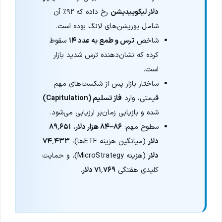
دلار لیکوییدیشن
رخ داده که ۹۲٪ آن
شامل پوزیشن‌های لانگ بوده است.
شاخص
ترس و طمع به عدد ۱۴
سقوط
کرده که نشان‌دهنده ترس شدید بازار
است.
ساختار بازار پس از شکست‌های مهم
قیمتی، وارد
فاز تسلیم (Capitulation)
شده و بازیابی زمان‌بر ارزیابی می‌شود.
سطوح مهم:
۸۶–۸۴ هزار دلار
،
۸۹٬۶۵۱
دلار
(میانگین هزینه ETFها)،
۷۴٬۴۳۳
دلار
(هزینه MicroStrategy)، و حمایت
کلیدی هفتگی
۷۱٬۷۶۹ دلار
.