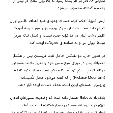
نزدیکی
۸۶ دلار
در هر بشکه رسید که بالاترین سطح در بیش از
یک ماه گذشته محسوب می‌شود.
ارتش آمریکا اعلام کرده حملات جدیدی علیه اهداف نظامی ایران
انجام داده است. همزمان مارکو روبیو، وزیر امور خارجه آمریکا،
اظهار داشت ایران در مذاکرات جدی نیست و کنترل تنگه هرمز
توسط تهران می‌تواند «سابقه‌ای خطرناک» ایجاد کند.
در همین حال، دو نفتکش حامل نفت عربستان پس از هشدار
انصارالله یمن در دریای سرخ مسیر خود را تغییر دادند. همچنین
دونالد ترامپ اعلام کرد آمریکا ممکن است منطقه «کوه کلنگ»
(Pickaxe Mountain) را که گفته می‌شود محل تأسیسات
زیرزمینی هسته‌ای ایران است، هدف حملات آینده قرار دهد.
بانک
Rabobank
هشدار داده است که وضعیت مسیرهای انتقال
انرژی در خاورمیانه همچنان بسیار شکننده است. به گفته
تحلیلگران این بانک، بخش عمده تردد نفتکش‌ها در تنگه هرمز