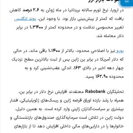
☰
☰
☰
☰
☰
☰
☰
☰
☰
☰
☰
☰
☰
☰
☰
☰
☰
☰
☰
☰
☰
در اروپا، نرخ تورم سالانه بریتانیا در ماه ژوئن به
۲.۶ درصد
کاهش
یافت که کمتر از پیش‌بینی بازار بود. با وجود این،
پوند انگلیس
تغییر محسوسی نداشت و در محدوده کمتر از
۱.۳۴۰۰
در برابر
دلار معامله شد.
یورو
نیز با اصلاحی محدود، بالاتر از
۱.۱۴۰۰
باقی ماند، در حالی
که دلار آمریکا در برابر ین ژاپن پس از ثبت بالاترین سطح نزدیک
چهار دهه اخیر در بالای
۱۶۳
، اندکی عقب‌نشینی کرد و به
محدوده
۱۶۲.۹۰
رسید.
تحلیلگران
Rabobank
معتقدند افزایش نرخ دلار در برابر ین،
همراه با رشد بازده اوراق قرضه ژاپن و ریسک‌های ژئوپلیتیکی، فشار
بیشتری بر سیاست‌گذاران ژاپنی وارد کرده است. به همین دلیل،
دولت ژاپن در تلاش است سرمایه‌گذاری صندوق‌های بازنشستگی و
خانوارها را در دارایی‌های مالی داخلی افزایش دهد تا از بازارهای