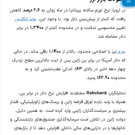
☰
☰
☰
☰
☰
☰
☰
☰
☰
☰
☰
☰
☰
☰
☰
☰
☰
☰
☰
☰
☰
در اروپا، نرخ تورم سالانه بریتانیا در ماه ژوئن به
۲.۶ درصد
کاهش
یافت که کمتر از پیش‌بینی بازار بود. با وجود این،
پوند انگلیس
تغییر محسوسی نداشت و در محدوده کمتر از
۱.۳۴۰۰
در برابر
دلار معامله شد.
یورو
نیز با اصلاحی محدود، بالاتر از
۱.۱۴۰۰
باقی ماند، در حالی
که دلار آمریکا در برابر ین ژاپن پس از ثبت بالاترین سطح نزدیک
چهار دهه اخیر در بالای
۱۶۳
، اندکی عقب‌نشینی کرد و به
محدوده
۱۶۲.۹۰
رسید.
تحلیلگران
Rabobank
معتقدند افزایش نرخ دلار در برابر ین،
همراه با رشد بازده اوراق قرضه ژاپن و ریسک‌های ژئوپلیتیکی، فشار
بیشتری بر سیاست‌گذاران ژاپنی وارد کرده است. به همین دلیل،
دولت ژاپن در تلاش است سرمایه‌گذاری صندوق‌های بازنشستگی و
خانوارها را در دارایی‌های مالی داخلی افزایش دهد تا از بازارهای