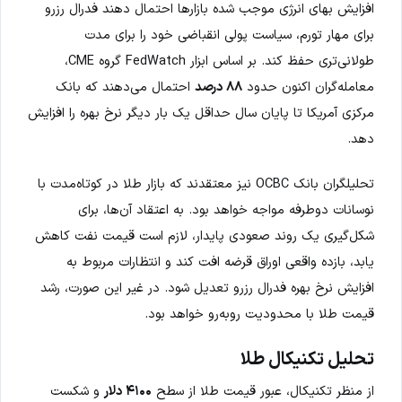
افزایش بهای انرژی موجب شده بازارها احتمال دهند فدرال رزرو
برای مهار تورم، سیاست پولی انقباضی خود را برای مدت
طولانی‌تری حفظ کند. بر اساس ابزار FedWatch گروه CME،
معامله‌گران اکنون حدود
۸۸ درصد
احتمال می‌دهند که بانک
مرکزی آمریکا تا پایان سال حداقل یک بار دیگر نرخ بهره را افزایش
دهد.
تحلیلگران بانک OCBC نیز معتقدند که بازار طلا در کوتاه‌مدت با
نوسانات دوطرفه مواجه خواهد بود. به اعتقاد آن‌ها، برای
شکل‌گیری یک روند صعودی پایدار، لازم است قیمت نفت کاهش
یابد، بازده واقعی اوراق قرضه افت کند و انتظارات مربوط به
افزایش نرخ بهره فدرال رزرو تعدیل شود. در غیر این صورت، رشد
قیمت طلا با محدودیت روبه‌رو خواهد بود.
تحلیل تکنیکال طلا
از منظر تکنیکال، عبور قیمت طلا از سطح
۴۱۰۰ دلار
و شکست