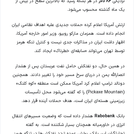
نزدیکی
۸۶ دلار
در هر بشکه رسید که بالاترین سطح در بیش از
یک ماه گذشته محسوب می‌شود.
ارتش آمریکا اعلام کرده حملات جدیدی علیه اهداف نظامی ایران
انجام داده است. همزمان مارکو روبیو، وزیر امور خارجه آمریکا،
اظهار داشت ایران در مذاکرات جدی نیست و کنترل تنگه هرمز
توسط تهران می‌تواند «سابقه‌ای خطرناک» ایجاد کند.
در همین حال، دو نفتکش حامل نفت عربستان پس از هشدار
انصارالله یمن در دریای سرخ مسیر خود را تغییر دادند. همچنین
دونالد ترامپ اعلام کرد آمریکا ممکن است منطقه «کوه کلنگ»
(Pickaxe Mountain) را که گفته می‌شود محل تأسیسات
زیرزمینی هسته‌ای ایران است، هدف حملات آینده قرار دهد.
بانک
Rabobank
هشدار داده است که وضعیت مسیرهای انتقال
انرژی در خاورمیانه همچنان بسیار شکننده است. به گفته
تحلیلگران این بانک، بخش عمده تردد نفتکش‌ها در تنگه هرمز