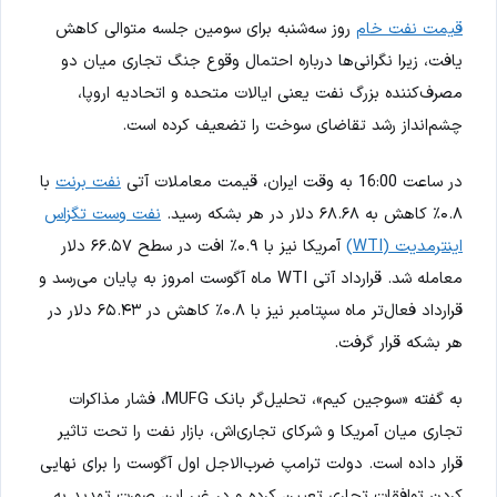
قیمت نفت خام
روز سه‌شنبه برای سومین جلسه متوالی کاهش
یافت، زیرا نگرانی‌ها درباره احتمال وقوع جنگ تجاری میان دو
مصرف‌کننده بزرگ نفت یعنی ایالات متحده و اتحادیه اروپا،
چشم‌انداز رشد تقاضای سوخت را تضعیف کرده است.
در ساعت 16:00 به وقت ایران، قیمت معاملات آتی
نفت برنت
با
۰.۸٪ کاهش به ۶۸.۶۸ دلار در هر بشکه رسید.
نفت وست تگزاس
اینترمدیت (WTI)
آمریکا نیز با ۰.۹٪ افت در سطح ۶۶.۵۷ دلار
معامله شد. قرارداد آتی WTI ماه آگوست امروز به پایان می‌رسد و
قرارداد فعال‌تر ماه سپتامبر نیز با ۰.۸٪ کاهش در ۶۵.۴۳ دلار در
هر بشکه قرار گرفت.
به گفته «سوجین کیم»، تحلیل‌گر بانک MUFG، فشار مذاکرات
تجاری میان آمریکا و شرکای تجاری‌اش، بازار نفت را تحت تاثیر
قرار داده است. دولت ترامپ ضرب‌الاجل اول آگوست را برای نهایی
کردن توافقات تجاری تعیین کرده و در غیر این صورت تهدید به