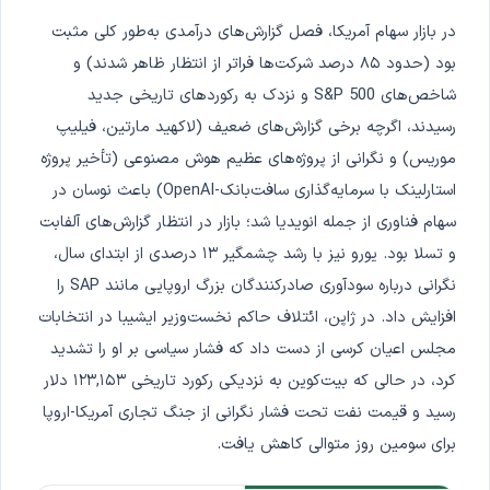
در بازار سهام آمریکا، فصل گزارش‌های درآمدی به‌طور کلی مثبت
بود (حدود ۸۵ درصد شرکت‌ها فراتر از انتظار ظاهر شدند) و
شاخص‌های S&P 500 و نزدک به رکوردهای تاریخی جدید
رسیدند، اگرچه برخی گزارش‌های ضعیف (لاکهید مارتین، فیلیپ
موریس) و نگرانی از پروژه‌های عظیم هوش مصنوعی (تأخیر پروژه
استارلینک با سرمایه‌گذاری سافت‌بانک-OpenAI) باعث نوسان در
سهام فناوری از جمله انویدیا شد؛ بازار در انتظار گزارش‌های آلفابت
و تسلا بود. یورو نیز با رشد چشمگیر ۱۳ درصدی از ابتدای سال،
نگرانی درباره سودآوری صادرکنندگان بزرگ اروپایی مانند SAP را
افزایش داد. در ژاپن، ائتلاف حاکم نخست‌وزیر ایشیبا در انتخابات
مجلس اعیان کرسی از دست داد که فشار سیاسی بر او را تشدید
کرد، در حالی که بیت‌کوین به نزدیکی رکورد تاریخی ۱۲۳,۱۵۳ دلار
رسید و قیمت نفت تحت فشار نگرانی از جنگ تجاری آمریکا-اروپا
برای سومین روز متوالی کاهش یافت.