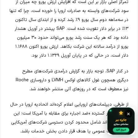
تمرکز اصلی بازار بر این است که افزایش ارزش یورو چه میزان از
سود شرکت‌های وابسته به صادرات اروپا را خورده است، چرا که تنها
در سه‌ماهه دوم سال یورو ۹٪ رشد کرده و از ابتدای سال تاکنون
۱۳٪ در برابر دلار تقویت شده است. SAP پیشتر در آوریل هشدار
داده بود که هر یک سنت رشد یورو می‌تواند حدود ۳۰ میلیون
یورو از درآمد سالانه این شرکت بکاهد. ارزش یورو اکنون ۱.۱۶۸۸
دلار است، در حالی که در پایان آوریل ۱.۱۳۲۹ دلار بود.
در کنار SAP، توجه بازار به گزارش درآمدی شرکت‌های مطرح
دیگری همچون غول کالاهای لوکس LVMH و داروسازی Roche
نیز معطوف است که در روزهای آتی منتشر خواهند شد.
از طرفی، دیپلمات‌های اروپایی اعلام کرده‌اند اتحادیه اروپا در حال
بررسی تدابیر گسترده «ضد اجبار» برای مقابله با آمریکا است؛ این
×
تدابیر می‌تواند شامل محدود کردن دسترسی شرکت‌های آمریکایی
به مناقصات عمومی یا هدف قرار دادن بخش خدمات باشد.