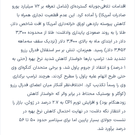
اقدامات تلافی‌جویانه گسترده‌ای (شامل تعرفه بر ۷۲ میلیارد یورو
صادرات آمریکا) را آماده کرد. این عدم قطعیت تجاری همراه با
کاهش پیوسته بازدهی اوراق خزانه‌داری آمریکا و افت شاخص دلار،
طلا را به روند صعودی پایداری واداشت؛ طلا از محدوده ۳,۳۰۰
دلار در ابتدای ماه به بالای ۳,۴۰۰ دلار (نزدیک سقف سه‌ماهه
۳,۴۵۲ دلار) رسید. هم‌زمان، تنش بر سر استقلال فدرال رزرو
تشدید شد؛ ترامپ بارها خواستار کاهش شدید نرخ بهره (حتی به
۱ درصد) و انتقاد از جروم پاول شد، و برخی متحدان کنگره‌ای وی
حتی طرح اتهام علیه پاول را مطرح کردند، هرچند ترامپ برکناری
وی را رسماً تکذیب کرد. اختلاف‌نظر آشکار میان اعضای فدرال رزرو
(کوگلر و بوستیک محتاط در برابر والر که خواستار کاهش
زودهنگام بود) و افزایش تورم CPI به ۲.۷ درصد در ژوئن، بازار را
در انتظار نگه داشت؛ در نهایت احتمال کاهش نرخ بهره در
نشست جولای بسیار پایین اما برای سپتامبر حدود ۵۰ تا ۵۶
درصد برآورد شد.