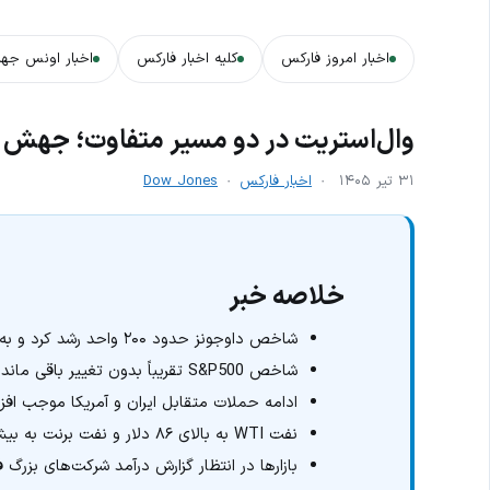
اخبار امروز فارکس
کلیه اخبار فارکس
اخبار اونس جها
وال‌استریت در دو مسیر متفاوت؛ جهش دا
۳۱ تیر ۱۴۰۵
اخبار فارکس
Dow Jones
خلاصه خبر
شاخص داوجونز حدود ۲۰۰ واحد رشد کرد و به محدوده ۵۲ هزار و ۴۰۰ واحد رسید.
شاخص S&P500 تقریباً بدون تغییر باقی ماند و نزدک وارد محدوده منفی شد.
ادامه حملات متقابل ایران و آمریکا موجب اف
نفت WTI به بالای ۸۶ دلار و نفت برنت به بیش از ۹۳ دلار در هر بشکه رسید.