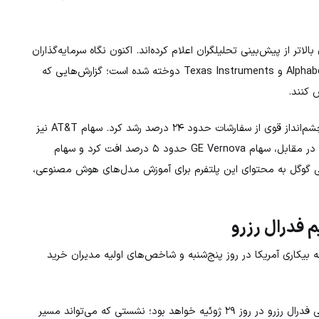
 ۸۸ درصد شرکت‌های عضو شاخص S&P500 سودی بالاتر از پیش‌بینی تحلیلگران اعلام کرده‌اند. اکنون نگاه سرمایه‌گذاران
به گزارش درآمد شرکت‌هایی مانند Alphabet، Tesla، IBM، ServiceNow و Texas Instruments دوخته شده است؛ گزارش‌هایی که
 کنند.
در میان شرکت‌ها، سهام Super Micro Computer پس از ارائه چشم‌انداز قوی از سفارشات حدود ۲۴ درصد رشد کرد. سهام AT&T نیز
پس از انتشار گزارش مالی مطلوب بیش از ۳ درصد افزایش یافت. در مقابل، سهام GE Vernova حدود ۵ درصد افت کرد و سهام
سترسی گوگل به محتوای این پلتفرم برای آموزش مدل‌های هوش مصنوعی،
م فدرال رزرو
ه بیکاری آمریکا در روز پنج‌شنبه و شاخص‌های اولیه مدیران خرید
با این حال، مهم‌ترین رویداد پیش روی بازار، نشست سیاست پولی فدرال رزرو در روز ۲۹ ژوئیه خواهد بود؛ نشستی که می‌تواند مسیر