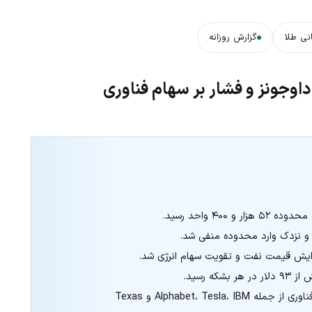
نی طلا
گزارش روزانه
وجونز و فشار بر سهام فناوری
زایش قیمت نفت و تقویت سهام انرژی شد.
بازارها در انتظار گزارش درآمد شرکت‌های بزرگ فناوری از جمله Alphabet، Tesla، IBM و Texas