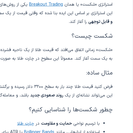
استراتژی «شکست» یا همان
Breakout Trading
یکی از روش‌های م
این استراتژی بر اساس این ایده بنا شده که وقتی قیمت از یک 
و قابل توجهی
را آغاز کند.
شکست چیست؟
«شکست» زمانی اتفاق می‌افتد که قیمت طلا از یک ناحیه فشرده
به یک سمت آغاز کند. معمولاً این سطوح در چارت طلا به صور
مثال ساده:
فرض کنید قیمت طلا چند بار به سطح ۳۲۰۰ دلار رسیده و برگشته، اما ناگهان یک کندل قدرتمند این سطح را
این می‌تواند نشانه‌ای از یک
روند صعودی جدید
باشد، و معامله‌گ
چطور شکست‌ها را شناسایی کنیم؟
با ترسیم نواحی
حمایت و مقاومت
در
چارت طلا
استفاده از ابزارهایی مانند
Bollinger Bands
یا ATR برای بررسی نوسانات