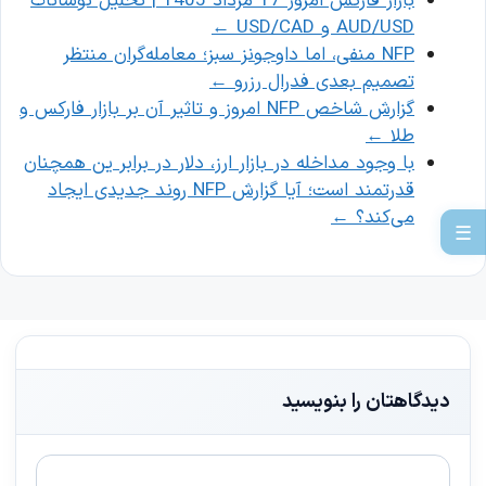
بازار فارکس امروز 17 مرداد 1405 | تحلیل نوسانات
AUD/USD و USD/CAD
←
NFP منفی، اما داوجونز سبز؛ معامله‌گران منتظر
تصمیم بعدی فدرال رزرو
←
گزارش شاخص NFP امروز و تاثیر آن بر بازار فارکس و
طلا
←
با وجود مداخله در بازار ارز، دلار در برابر ین همچنان
قدرتمند است؛ آیا گزارش NFP روند جدیدی ایجاد
می‌کند؟
←
☰
دیدگاهتان را بنویسید
دیدگاه