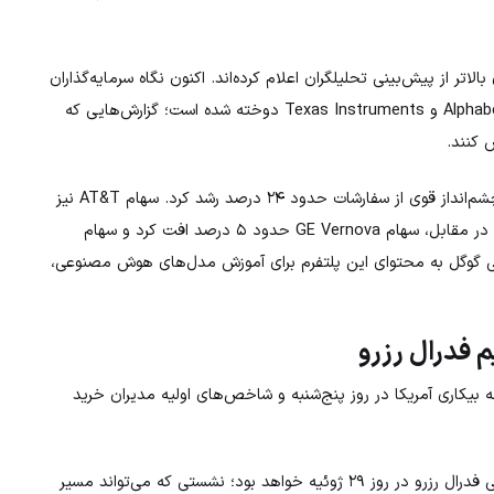
 ۸۸ درصد شرکت‌های عضو شاخص S&P500 سودی بالاتر از پیش‌بینی تحلیلگران اعلام کرده‌اند. اکنون نگاه سرمایه‌گذاران
به گزارش درآمد شرکت‌هایی مانند Alphabet، Tesla، IBM، ServiceNow و Texas Instruments دوخته شده است؛ گزارش‌هایی که
 کنند.
در میان شرکت‌ها، سهام Super Micro Computer پس از ارائه چشم‌انداز قوی از سفارشات حدود ۲۴ درصد رشد کرد. سهام AT&T نیز
پس از انتشار گزارش مالی مطلوب بیش از ۳ درصد افزایش یافت. در مقابل، سهام GE Vernova حدود ۵ درصد افت کرد و سهام
سترسی گوگل به محتوای این پلتفرم برای آموزش مدل‌های هوش مصنوعی،
م فدرال رزرو
ه بیکاری آمریکا در روز پنج‌شنبه و شاخص‌های اولیه مدیران خرید
با این حال، مهم‌ترین رویداد پیش روی بازار، نشست سیاست پولی فدرال رزرو در روز ۲۹ ژوئیه خواهد بود؛ نشستی که می‌تواند مسیر