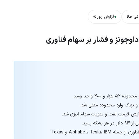
نی طلا
گزارش روزانه
وجونز و فشار بر سهام فناوری
زایش قیمت نفت و تقویت سهام انرژی شد.
بازارها در انتظار گزارش درآمد شرکت‌های بزرگ فناوری از جمله Alphabet، Tesla، IBM و Texas