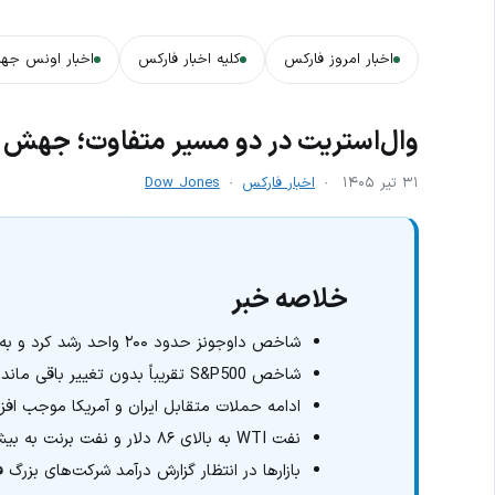
اخبار امروز فارکس
کلیه اخبار فارکس
اخبار اونس جها
وال‌استریت در دو مسیر متفاوت؛ جهش دا
۳۱ تیر ۱۴۰۵
اخبار فارکس
Dow Jones
خلاصه خبر
شاخص داوجونز حدود ۲۰۰ واحد رشد کرد و به محدوده ۵۲ هزار و ۴۰۰ واحد رسید.
شاخص S&P500 تقریباً بدون تغییر باقی ماند و نزدک وارد محدوده منفی شد.
ادامه حملات متقابل ایران و آمریکا موجب اف
نفت WTI به بالای ۸۶ دلار و نفت برنت به بیش از ۹۳ دلار در هر بشکه رسید.