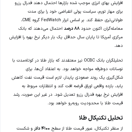
افزایش بهای انرژی موجب شده بازارها احتمال دهند فدرال رزرو
برای مهار تورم، سیاست پولی انقباضی خود را برای مدت
طولانی‌تری حفظ کند. بر اساس ابزار FedWatch گروه CME،
معامله‌گران اکنون حدود
۸۸ درصد
احتمال می‌دهند که بانک
مرکزی آمریکا تا پایان سال حداقل یک بار دیگر نرخ بهره را افزایش
دهد.
تحلیلگران بانک OCBC نیز معتقدند که بازار طلا در کوتاه‌مدت با
نوسانات دوطرفه مواجه خواهد بود. به اعتقاد آن‌ها، برای
شکل‌گیری یک روند صعودی پایدار، لازم است قیمت نفت کاهش
یابد، بازده واقعی اوراق قرضه افت کند و انتظارات مربوط به
افزایش نرخ بهره فدرال رزرو تعدیل شود. در غیر این صورت، رشد
قیمت طلا با محدودیت روبه‌رو خواهد بود.
تحلیل تکنیکال طلا
از منظر تکنیکال، عبور قیمت طلا از سطح
۴۱۰۰ دلار
و شکست