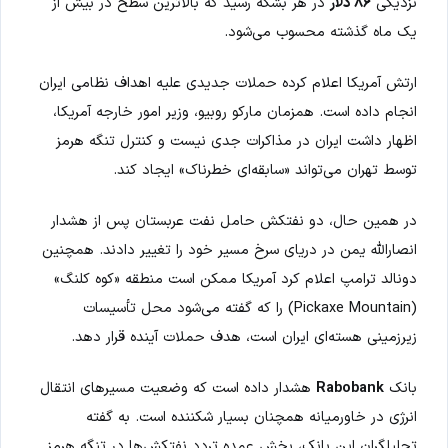
نزدیکی
۸۶ دلار
در هر بشکه رسید که بالاترین سطح در بیش از
یک ماه گذشته محسوب می‌شود.
ارتش آمریکا اعلام کرده حملات جدیدی علیه اهداف نظامی ایران
انجام داده است. همزمان مارکو روبیو، وزیر امور خارجه آمریکا،
اظهار داشت ایران در مذاکرات جدی نیست و کنترل تنگه هرمز
توسط تهران می‌تواند «سابقه‌ای خطرناک» ایجاد کند.
در همین حال، دو نفتکش حامل نفت عربستان پس از هشدار
انصارالله یمن در دریای سرخ مسیر خود را تغییر دادند. همچنین
دونالد ترامپ اعلام کرد آمریکا ممکن است منطقه «کوه کلنگ»
(Pickaxe Mountain) را که گفته می‌شود محل تأسیسات
زیرزمینی هسته‌ای ایران است، هدف حملات آینده قرار دهد.
بانک
Rabobank
هشدار داده است که وضعیت مسیرهای انتقال
انرژی در خاورمیانه همچنان بسیار شکننده است. به گفته
تحلیلگران این بانک، بخش عمده تردد نفتکش‌ها در تنگه هرمز