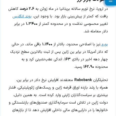
☰
☰
☰
☰
☰
☰
☰
☰
☰
☰
☰
☰
☰
☰
☰
☰
☰
☰
☰
☰
☰
در اروپا، نرخ تورم سالانه بریتانیا در ماه ژوئن به
۲.۶ درصد
کاهش
یافت که کمتر از پیش‌بینی بازار بود. با وجود این،
پوند انگلیس
تغییر محسوسی نداشت و در محدوده کمتر از
۱.۳۴۰۰
در برابر
دلار معامله شد.
یورو
نیز با اصلاحی محدود، بالاتر از
۱.۱۴۰۰
باقی ماند، در حالی
که دلار آمریکا در برابر ین ژاپن پس از ثبت بالاترین سطح نزدیک
چهار دهه اخیر در بالای
۱۶۳
، اندکی عقب‌نشینی کرد و به
محدوده
۱۶۲.۹۰
رسید.
تحلیلگران
Rabobank
معتقدند افزایش نرخ دلار در برابر ین،
همراه با رشد بازده اوراق قرضه ژاپن و ریسک‌های ژئوپلیتیکی، فشار
بیشتری بر سیاست‌گذاران ژاپنی وارد کرده است. به همین دلیل،
دولت ژاپن در تلاش است سرمایه‌گذاری صندوق‌های بازنشستگی و
خانوارها را در دارایی‌های مالی داخلی افزایش دهد تا از بازارهای