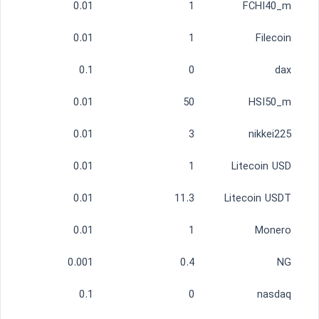
0.01
1
FCHI40_m
0.01
1
Filecoin
0.1
0
dax
0.01
50
HSI50_m
0.01
3
nikkei225
0.01
1
Litecoin USD
0.01
11.3
Litecoin USDT
0.01
1
Monero
0.001
0.4
NG
0.1
0
nasdaq