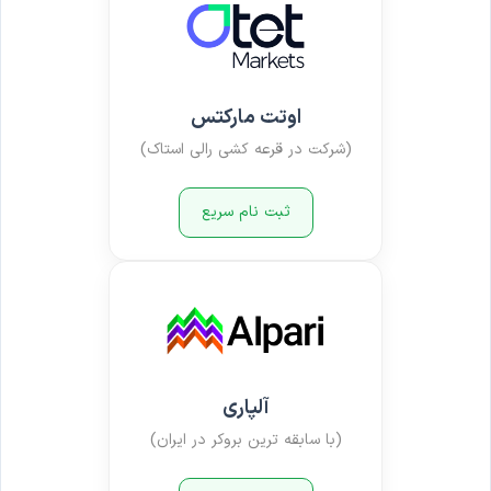
اوتت مارکتس
(شرکت در قرعه کشی رالی استاک)
ثبت نام سریع
آلپاری
(با سابقه ترین بروکر در ایران)