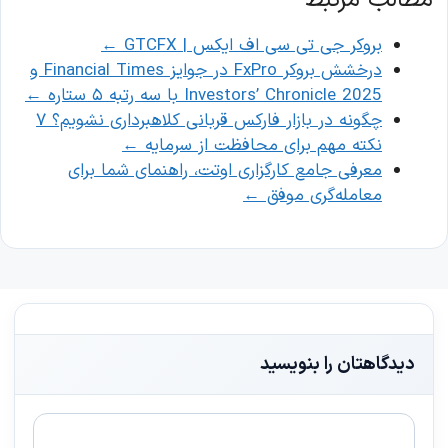
بروکر جی تی سی اف ایکس | GTCFX
←
درخشش بروکر FxPro در جوایز Financial Times و
Investors’ Chronicle 2025 با سه رتبه ۵ ستاره
←
چگونه در بازار فارکس قربانی کلاهبرداری نشویم؟ ۷
نکته مهم برای محافظت از سرمایه
←
معرفی جامع کارگزاری اوتت، راهنمای شما برای
معامله‌گری موفق
←
دیدگاهتان را بنویسید
دیدگاه