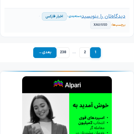
دیدگاه‌تان را بنویسید
اخبار فارکس
XAU/USD
1
2
…
238
بعدی
→
برگه
برگه
برگه