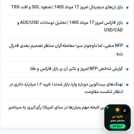
بازار ارزهای دیجیتال امروز 17 مرداد 1405 | صعود SOL و افت TRX
بازار فارکس امروز 17 مرداد 1405 | تحلیل نوسانات AUD/USD و
USD/CAD
NFP منفی، اما داوجونز سبز؛ معامله‌گران منتظر تصمیم بعدی فدرال
رزرو
گزارش شاخص NFP امروز و تاثیر آن بر بازار فارکس و طلا
نهنگ‌های بیت‌کوین دوباره وارد بازار شدند؛ خرید ۱.۲ میلیارد دلاری در
انتظار شکست مقاومت
تعویق بررسی لایحه مهم رمزارزها در سنای آمریکا؛ رأی‌گیری به سپتامبر
×
موکول شد