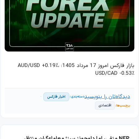
بازار فارکس امروز 17 مرداد 1405: AUD/USD +0.19٪،
USD/CAD -0.53٪
دیدگاه‌تان را بنویسید
اخبار فارکس
اقتصادی
NFP منفی، اما داوجونز سبز؛ معامله‌گران منتظر