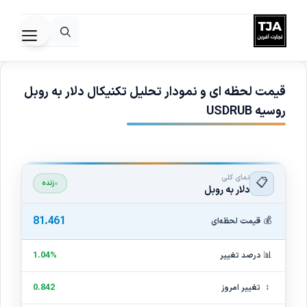
رش
ه
فهرس
حتوا
قیمت لحظه ای و نمودار تحلیل تکنیکال دلار به روبل
روسیه USDRUB
نمای کلی
📋
زنده
دلار به روبل
81.461
💰
قیمت لحظه‌ای
📊
1.04%
درصد تغییر
↕
0.842
تغییر امروز