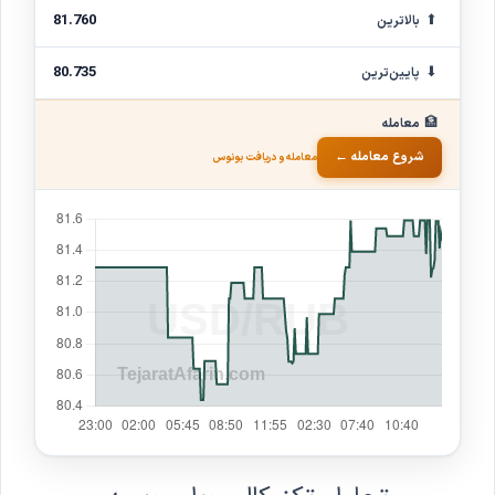
⬆
81.760
بالاترین
⬇
80.735
پایین‌ترین
🏦
معامله
شروع معامله ←
معامله و دریافت بونوس