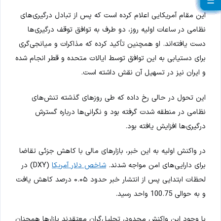
☰
☰
☰
☰
☰
☰
☰
☰
☰
☰
☰
☰
☰
☰
☰
☰
☰
☰
☰
☰
☰
این مقام آمریکایی اعلام کرده است که پس از تبادل درگیری‌های
نظامی در ساعات اولیه روز، دو طرف به توافق توقف درگیری‌ها
دست یافته‌اند. او همچنین تأکید کرده که مذاکرات و میانجی‌گری
برای دستیابی به این توافق توسط ایالات متحده و قطر انجام شده
و ایران نیز در تسهیل آن نقش داشته است.
این تحول در حالی رخ داده که طی روزهای گذشته تنش‌های
نظامی در منطقه شدت گرفته بود و نگرانی‌ها درباره گسترش
درگیری‌ها افزایش یافته بود.
در واکنش اولیه به این خبر، بازارهای مالی با کاهش جزئی تقاضا
برای دارایی‌های امن مواجه شدند.
شاخص دلار آمریکا
(DXY) در
لحظات ابتدایی پس از انتشار خبر حدود ۰.۰۵ درصد کاهش یافت
و به حوالی 100.75 واحد رسید.
با وجود این واکنش محدود، تحلیل‌گران معتقدند بازارها همچنان