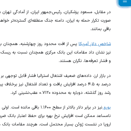
☰
☰
☰
☰
☰
☰
☰
☰
☰
☰
☰
☰
☰
☰
☰
☰
☰
☰
☰
☰
در مقابل، مسعود پزشکیان، رئیس‌جمهور ایران، از آمادگی تهران ب
صورت تکرار حمله به ایران، دامنه جنگ منطقه‌ای گسترده‌تر خو
باقی بمانند.
شاخص دلار آمریکا
نیز نشان داد مقامات این بانک مرکزی همچنان نسبت به ریسک‌های
و فشار تعرفه‌ها، نگران هستند.
درصد به ۴.۵ درصد افزایش یافت و تعداد اشتغال نیز برخلاف پیش‌بینی‌ها کاهش پیدا کرد. در نتیجه،
رشد روز گذشته، دوباره به محدوده ۰.۷۱۲۰ عقب‌نشینی کرد.
یورو
نیز در برابر دلار بالاتر از سطح ۰
نامساعد ممکن است افزایش نرخ بهره برای حفظ اعتبار بانک ضرو
اروپا در نشست ژوئن بسیار محتمل است، هرچند مقامات بانک مر