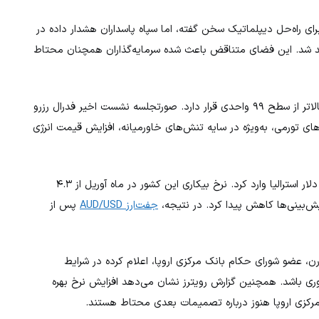
رای راه‌حل دیپلماتیک سخن گفته، اما سپاه پاسداران هشدار داده در
اهد شد. این فضای متناقض باعث شده سرمایه‌گذاران همچنان محتاط
پس از افت محدود روز چهارشنبه، همچنان بالاتر از سطح ۹۹ واحدی قرار دارد. صورتجلسه نشست اخیر فدرال رزرو
 تورمی، به‌ویژه در سایه تنش‌های خاورمیانه، افزایش قیمت انرژی
در بازار ارز، داده‌های ضعیف اشتغال استرالیا فشار قابل توجهی بر دلار استرالیا وارد کرد. نرخ بیکاری این کشور در ماه آوریل از ۴.۳
جفت‌ارز AUD/USD
پس از
۱.۱۶۰ باقی مانده است. اولی رن، عضو شورای حکام بانک مرکزی اروپا، اعلام کرده در شرایط
ری باشد. همچنین گزارش رویترز نشان می‌دهد افزایش نرخ بهره
کزی اروپا هنوز درباره تصمیمات بعدی محتاط هستند.