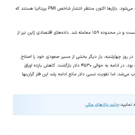
نیز در محدوده‌ای محدود زیر سطح ۱.۳۴۵۰ معامله می‌شود. بازارها اکنون منتظر انتشار شاخص PMI بریتانیا هستند که
پس از هفت روز رشد متوالی اندکی عقب نشست و در محدوده ۱۵۹ معامله شد. داده‌های اقتصادی ژاپن نیز از
 روز چهارشنبه، بار دیگر بخشی از مسیر صعودی خود را اصلاح
کرد. طلا که در معاملات آسیایی تا محدوده ۴۵۷۰ دلار رشد کرده بود، در ادامه به حوالی ۴۵۳۰ دلار بازگشت. کاهش بازده اوراق
 می‌شد، اما تقویت نسبی دلار مانع ادامه رشد این فلز گران‌بها
 نمایید:
چارت بازارهای مالی