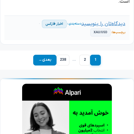
است.
دیدگاه‌تان را بنویسید
اخبار فارکس
XAU/USD
1
2
…
238
بعدی
→
برگه
برگه
برگه