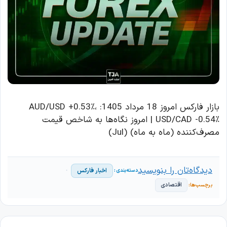
بازار فارکس امروز 18 مرداد 1405: AUD/USD +0.53٪،
USD/CAD -0.54٪ | امروز نگاه‌ها به شاخص قیمت
مصرف‌کننده (ماه به ماه) (Jul)
دیدگاه‌تان را بنویسید
اخبار فارکس
اقتصادی