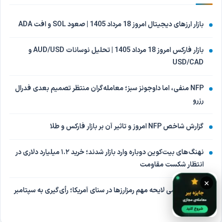
بازار ارزهای دیجیتال امروز 18 مرداد 1405 | صعود SOL و افت ADA
بازار فارکس امروز 18 مرداد 1405 | تحلیل نوسانات AUD/USD و
USD/CAD
NFP منفی، اما داوجونز سبز؛ معامله‌گران منتظر تصمیم بعدی فدرال
رزرو
گزارش شاخص NFP امروز و تاثیر آن بر بازار فارکس و طلا
نهنگ‌های بیت‌کوین دوباره وارد بازار شدند؛ خرید ۱.۲ میلیارد دلاری در
انتظار شکست مقاومت
×
تعویق بررسی لایحه مهم رمزارزها در سنای آمریکا؛ رأی‌گیری به سپتامبر
موکول شد