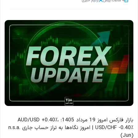
4 ساعت پیش
از
تیم خبری
بازار فارکس امروز 19 مرداد 1405: AUD/USD +0.40٪،
USD/CHF -0.40٪ | امروز نگاه‌ها به تراز حساب جاری n.s.a.
(Jun)