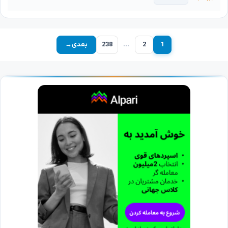
1
2
…
238
بعدی
→
برگه
برگه
برگه