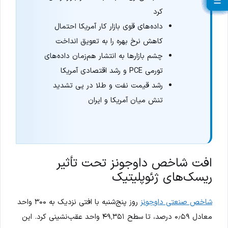
☰
☰
☰
☰
☰
☰
☰
☰
☰
☰
☰
☰
☰
☰
☰
☰
☰
☰
☰
کرد
داده‌های قوی بازار کار آمریکا احتمال
کاهش نرخ بهره را به تعویق انداخت
چشم بازارها به انتشار هم‌زمان داده‌های
تورمی PCE و رشد اقتصادی آمریکا
رشد قیمت نفت و طلا در پی تشدید
تنش میان آمریکا و ایران
افت شاخص داوجونز تحت تأثیر
ریسک‌های ژئوپلیتیک
شاخص صنعتی داوجونز
روز پنج‌شنبه با افتی نزدیک به ۳۰۰ واحد
معادل ۰٫۵۹ درصد، تا سطح ۴۹٬۳۵۱ واحد عقب‌نشینی کرد. این