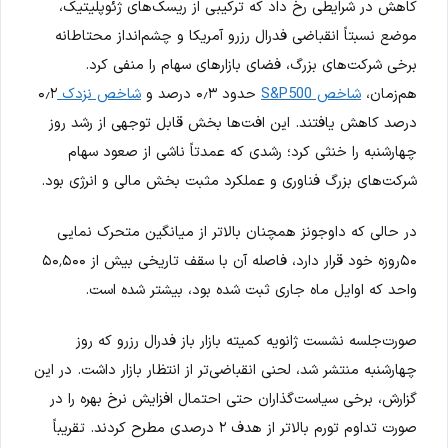
کاهش در شرایطی رخ داد که ترکیبی از ریسک‌های ژئوپلیتیک،
موضع نسبتاً انقباضی فدرال رزرو آمریکا و چشم‌انداز محتاطانه
برخی شرکت‌های بزرگ، فضای بازارهای سهام را منفی کرد.
هم‌زمان،
شاخص S&P500
حدود ۰٫۳ درصد و
شاخص نزدک
۰٫۲
درصد کاهش یافتند. این افت‌ها بخش قابل توجهی از رشد روز
چهارشنبه را خنثی کرد؛ رشدی که عمدتاً ناشی از صعود سهام
شرکت‌های بزرگ فناوری و عملکرد مثبت بخش مالی و انرژی بود.
در حالی که داوجونز همچنان بالاتر از میانگین متحرک نمایی
۵۰روزه خود قرار دارد، فاصله آن با سقف تاریخی بیش از ۵۰٬۵۰۰
واحد که اوایل ماه جاری ثبت شده بود، بیشتر شده است.
صورت‌جلسه نشست ژانویه کمیته بازار باز فدرال رزرو که روز
چهارشنبه منتشر شد، لحنی انقباضی‌تر از انتظار بازار داشت. در این
گزارش، برخی سیاست‌گذاران حتی احتمال افزایش نرخ بهره را در
صورت تداوم تورم بالاتر از هدف ۲ درصدی مطرح کردند. تقریباً