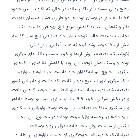
۵۰۰۰ دلار نوسان کرد و چند بار تلاش برای تثبیت پایدار بالای
سطح روانی ۵۰۰۰ دلار ناکام ماند، در حالی که نقره نیز بین حدود
۷۴ تا ۸۰ دلار در نوسان بود؛ هر دو فلز زیر فشار هم‌زمان تقویت
دلار و کاهش امید به کاهش سریع نرخ بهره قرار داشتند. یک
تحلیل بلندمدت جالب توجه نشان داد طلا طی پنج سال گذشته
بیش از ۱۷۰ درصد رشد کرده که عمدتاً ناشی از بی‌ثباتی
ژئوپلیتیک، تضعیف ارزش ارزها و خرید مستمر بانک‌های مرکزی
بوده، و ریسک اصلی توقف این روند را کاهش تقاضای بانک‌های
مرکزی یا خروج سرمایه‌گذاران خرد دانست. در بازارهای موازی،
بانک مرکزی نیوزیلند نرخ بهره را ثابت نگه داشت و دلار این کشور
تضعیف شد، تورم بریتانیا مطابق انتظار به ۳ درصد کاهش یافت،
و در بخش شرکتی، خرید ۹.۹ میلیارد دلاری ماسیمو توسط داناهر
و از سرگیری مذاکرات تصاحب پارامونت توسط واربرادرز دیسکاوری
از رویدادهای برجسته وال‌استریت بودند؛ در مجموع این ماه
ترکیبی از سیاست پولی محتاطانه فدرال رزرو و نوسانات
دیپلماتیک خاورمیانه، جهت‌گیری کوتاه‌مدت بازارهای ارز، طلا و