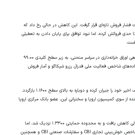
توالی، تحت فشار فروش تازه‌ای قرار گرفت. این کاهش در حالی رخ داد که
حدی فروکش کرده، اما نبود توافق برای پایان دادن به تعطیلی
است.
(DXY) پس از سه روز رشد پیاپی، با افت بازدهی اوراق خزانه‌داری در سراسر منحنی، به زیر سطح کلیدی ۹۹.۰۰
گران منتظر انتشار داده‌های شاخص فعالیت ملی فدرال رزرو شیکاگو و آمار فروش
(EUR/USD) توانست بخشی از ضعف اخیر خود را جبران کرده و دوباره به بالای سطح ۱.۱۶۰۰ بازگردد.
ه از سوی کمیسیون اروپا و سخنرانی لین، عضو بانک مرکزی اروپا
(GBP/USD) برای چهارمین روز متوالی کاهش یافت و به محدوده حمایتی ۱.۳۳۰۰ نزدیک شد، اما
سپس بخشی از افت خود را جبران کرد. بازار امروز منتظر انتشار شاخص خوش‌بینی تجاری CBI و سفارشات صنعتی CBI و همچنین