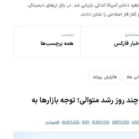
منتظره ذخایر آمریکا اندکی بازیابی شد. در بازار ارزهای دیجیتال،
غاز فاز اصلاحی را نشان دادند.
سته‌بندی
برچسب
خبار فارکس
همه برچسب‌ها
نی طلا
گزارش روزانه
ند روز رشد متوالی؛ توجه بازارها به
USD
،
GBP/USD
،
EUR/USD
،
DXY
،
AUD/USD
،
اقتصادی