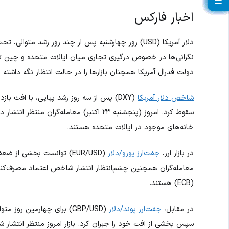
☰
☰
☰
☰
☰
☰
☰
☰
☰
☰
☰
☰
☰
☰
☰
☰
☰
☰
☰
☰
اخبار فارکس
دلار آمریکا (USD) روز چهارشنبه پس از چند روز رشد م
نگرانی‌ها در خصوص درگیری تجاری میان ایالات متحده و چین تا 
دولت فدرال آمریکا همچنان بازارها را در حالت انتظار نگه داشته 
شاخص دلار آمریکا
سقوط کرد. امروز (پنجشنبه ۲۳ اکتبر) معامله‌
خانه‌های موجود در ایالات متحده هستند.
در بازار ارز،
جفت‌ارز یورو/دلار
معامله‌گران همچنین چشم‌انتظار انتشار شاخص اعتماد مصرف‌کنند
(ECB) هستند.
در مقابل،
جفت‌ارز پوند/دلار