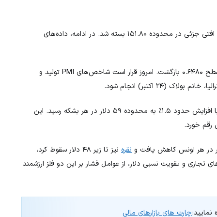
(USD/JPY) نیز پس از سه روز صعود متوالی، با افتی جزئی در محدوده ۱۵۱.۸۰ بسته شد. در ادامه، داده‌های
(AUD/USD) اندکی کاهش یافت و به سطح ۰.۶۴۸۰ بازگشت. امروز قرار است شاخص‌های PMI تولید و
برای دومین روز متوالی رشد کرد و با افزایش حدود ۱.۵٪ به محدوده ۵۹ دلار در هر بشکه رسید. این
 رقم خورد.
نقره
نیز تا زیر ۴۸ دلار سقوط کرد،
 تجاری و تقویت نسبی دلار، از عوامل فشار بر این دو فلز ارزشمند
 نمایید:
چارت های بازارهای مالی