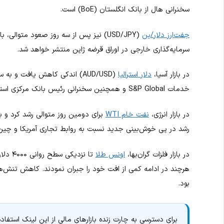
سخنرانی هال از بانک انگلستان (BoE) است.
جفت‌ارز دلار/ین
سرمایه‌گذاری خارجی در اوراق قرضه ژاپن منتشر خواهد شد.
در بازار آسیا،
دلار استرالیا
خدمات S&P Global و همچنین سخنرانی رئیس بانک مرکزی استرالیا، خانم بولاک (۲۴ اکتبر) انجام شود.
در بازار انرژی،
نفت خام WTI
رشد در پی خوش‌بینی جدید نسبت به روابط تجاری آمریکا و چین
در بازار فلزات گران‌بها،
اونس طلا
تا نزدیکی سطح روانی ۴۰۰۰ دلار در هر اونس کاهش یافت و
هرچند در ادامه کمی از افت خود را جبران نمودند. کاهش تنش‌های
بود.
برای دسترسی به چارت زنده بازارهای مالی از این لینک استفاده