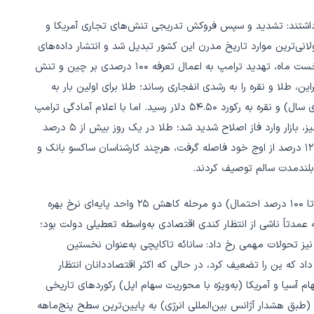
 قرار داشتند: تشدید و سپس فروکش تدریجی تنش‌های تجاری آمریکا و
انی‌ترین موارد تاریخ مدرن این کشور تبدیل شد و انتشار داده‌های
کلیدی اقتصادی از جمله اشتغال و تورم را مختل کرد. در نیمه نخست ماه، تهدید ترامپ به اعمال تعرفه ۱۰۰ درصدی بر چین و تنش
، طلا و نقره را به رشدی انفجاری رساند؛ طلا برای اولین بار به
بالای ۴,۳۸۰ دلار (رکورد تاریخی، با رشد بیش از ۶۲ درصد از ابتدای سال) و نقره به رکورد ۵۴.۵۰ دلار رسید. اما با اعلام آمادگی ترامپ
و شی جین‌پینگ برای دیدار در کره جنوبی و کاهش لحن تهدیدآمیز، بازار وارد فاز اصلاح شدید شد؛ طلا در یک روز بیش از ۵ درصد
سقوط کرد (بزرگ‌ترین افت روزانه از ۲۰۱۳/۲۰۲۰) و نقره نیز حدود ۱۲ درصد از اوج خود فاصله گرفت، هرچند کارشناسان ساکسو بانک و
بلندمدت سالم توصیف کردند.
در حوزه سیاست پولی، بازارها تقریباً با اطمینان کامل (حدود ۹۶ تا ۱۰۰ درصد احتمال) دو مرحله کاهش ۲۵ واحد پایه‌ای نرخ بهره
 عمدتاً ناشی از انتظار کندی اقتصادی به‌واسطه تعطیلی دولت بود؛
نیز تحولات مهمی رخ داد: سانائه تاکایچی به‌عنوان نخستین
 که ین را تضعیف کرد، در حالی که اکثر اقتصاددانان انتظار
ام آسیا و آمریکا (به‌ویژه با محوریت سهام اپل) رکوردهای تاریخی
ی از مازاد عرضه جهانی (طبق هشدار آژانس بین‌المللی انرژی) به پایین‌ترین سطح پنج‌ماهه