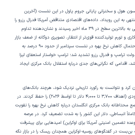
الانه جکسون هول و سخنرانی پایانی جروم پاول در این نشست (آخرین
یاستش در ۲۰۲۶) بود. در روزهای منتهی به این رویداد، داده‌های اقتصادی متناقض آمریکا فدرال رزرو را
در وضعیت دشواری قرار داد: از یک سو PMIهای تولیدی و خدماتی به بالاترین سطح در ۳۹ ماه اخیر رسیدند و نشان‌دهنده تداوم
ی و تورم تولیدکننده قوی‌تر از انتظار، تصویری دوگانه از ضعف بازار
کار در کنار ریسک تورمی ایجاد کرد. این عدم قطعیت باعث شد احتمال کاهش نرخ بهره در نشست سپتامبر از حدود ۹۰ درصد به
یان دولت ترامپ و فدرال رزرو تشدید شد؛ ترامپ خواستار استعفای لیزا
د، اقدامی که نگرانی‌های جدی درباره استقلال بانک مرکزی ایجاد
ان‌بها، طلا در محدوده ۳,۳۰۰ تا ۳,۳۵۰ دلار نوسان کرد و نتوانست به رکورد تاریخی نزدیک شود، هرچند بانک‌های
بزرگی مانند UBS و گلدمن ساکس چشم‌انداز بلندمدت بسیار صعودی (اهداف ۳,۷۰۰ تا ۴,۰۰۰ دلار تا اواسط ۲۰۲۶) را حفظ کردند. در
سطح ۱۸ ماهه (۳.۸ درصد) رسید و موضع محتاطانه بانک مرکزی انگلستان درباره کاهش نرخ بهره را تقویت
املاً انبساطی، دلار این کشور را به شدت تضعیف کرد. در عرصه
وعده تضمین امنیتی آمریکا برای اوکراین) امیدهایی برای پیشرفت
بن‌بست در گفتگوهای روسیه-اوکراین همچنان ریسک را در بازار نگه