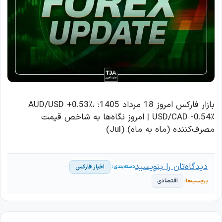
بازار فارکس امروز 18 مرداد 1405: AUD/USD +0.53٪،
USD/CAD -0.54٪ | امروز نگاه‌ها به شاخص قیمت
مصرف‌کننده (ماه به ماه) (Jul)
دیدگاه‌تان را بنویسید
اخبار فارکس
اقتصادی