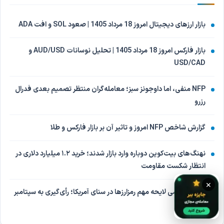
بازار ارزهای دیجیتال امروز 18 مرداد 1405 | صعود SOL و افت ADA
بازار فارکس امروز 18 مرداد 1405 | تحلیل نوسانات AUD/USD و
USD/CAD
NFP منفی، اما داوجونز سبز؛ معامله‌گران منتظر تصمیم بعدی فدرال
رزرو
گزارش شاخص NFP امروز و تاثیر آن بر بازار فارکس و طلا
نهنگ‌های بیت‌کوین دوباره وارد بازار شدند؛ خرید ۱.۲ میلیارد دلاری در
انتظار شکست مقاومت
×
تعویق بررسی لایحه مهم رمزارزها در سنای آمریکا؛ رأی‌گیری به سپتامبر
موکول شد