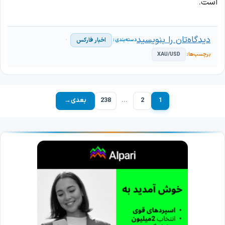
است.
دیدگاه‌تان را بنویسید
اخبار فارکس
XAU/USD
1
2
…
238
بعدی
→
برگه
برگه
برگه