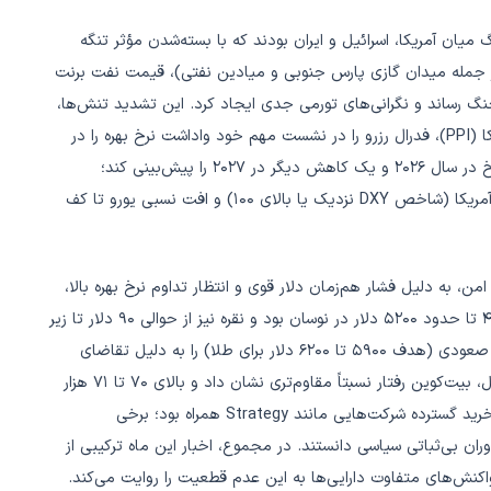
 تأثیر جنگ میان آمریکا، اسرائیل و ایران بودند که با بسته‌شدن مؤثر تنگه
ز جمله میدان گازی پارس جنوبی و میادین نفتی)، قیمت نفت برنت
لاتر از سطح پیش از جنگ رساند و نگرانی‌های تورمی جدی ایجاد کرد. این تشدید تنش‌ها،
همراه با داده‌های قوی‌تر از انتظار شاخص قیمت تولیدکننده آمریکا (PPI)، فدرال رزرو را در نشست مهم خود واداشت نرخ بهره را در
محدوده ۳.۵ تا ۳.۷۵ درصد ثابت نگه دارد و تنها یک کاهش نرخ در سال ۲۰۲۶ و یک کاهش دیگر در ۲۰۲۷ را پیش‌بینی کند؛
رویکردی انقباضی‌تر از انتظار قبلی بازار که به تقویت پیوسته دلار آمریکا (شاخص DXY نزدیک یا بالای ۱۰۰) و افت نسبی یورو تا کف
ن، به دلیل فشار هم‌زمان دلار قوی و انتظار تداوم نرخ بهره بالا،
عملکردی نوسانی و عمدتاً ضعیف داشتند؛ طلا بین محدوده ۴۸۰۰ تا حدود ۵۲۰۰ دلار در نوسان بود و نقره نیز از حوالی ۹۰ دلار تا زیر
۷۶ دلار افت کرد، هرچند تحلیلگران همچنان چشم‌انداز بلندمدت صعودی (هدف ۵۹۰۰ تا ۶۲۰۰ دلار برای طلا) را به دلیل تقاضای
بانک‌های مرکزی و ریسک‌های ساختاری دلار حفظ کردند. در مقابل، بیت‌کوین رفتار نسبتاً مقاوم‌تری نشان داد و بالای ۷۰ تا ۷۱ هزار
دلار تثبیت شد، که با ورود سرمایه مستمر به ETF‌های اسپات و خرید گسترده شرکت‌هایی مانند Strategy همراه بود؛ برخی
وران بی‌ثباتی سیاسی دانستند. در مجموع، اخبار این ماه ترکیبی از
اکنش‌های متفاوت دارایی‌ها به این عدم قطعیت را روایت می‌کند.