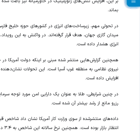
☰
☰
☰
☰
☰
☰
☰
☰
☰
☰
☰
☰
☰
☰
☰
☰
☰
☰
☰
بر این، افزایش تنش‌های ژئوپلیتیک در خاورمیانه نیز باعث شده تق
بماند.
در تحولی مهم، زیرساخت‌های انرژی در کشورهای حوزه خلیج فارس
میدان گازی جهان، هدف قرار گرفته‌اند. در واکنش به این رویداد
انرژی هشدار داده است.
همچنین گزارش‌هایی منتشر شده مبنی بر اینکه دولت آمریکا در ح
نیروی نظامی به منطقه غرب آسیا است. این تحولات نشان‌دهنده تش
افزایش داده است.
در چنین شرایطی، طلا به عنوان یک دارایی امن مورد توجه سرمایه
رزرو مانع از رشد بیشتر آن شده است.
انتظار بازار بوده است. همچنین نرخ سالانه این شاخص به ۳.۴ درصد رسیده که بالاترین سطح در یک سال اخیر محسوب می‌شود.