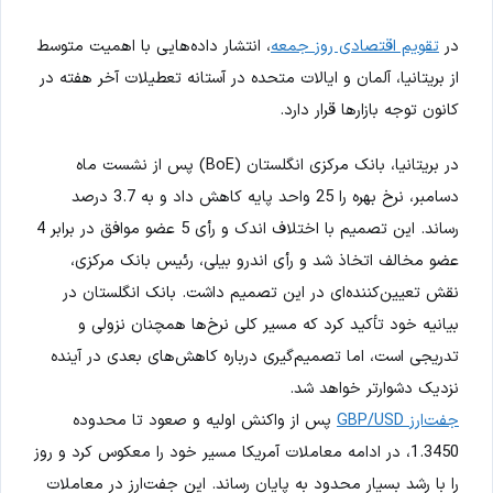
در
تقویم اقتصادی روز جمعه
، انتشار داده‌هایی با اهمیت متوسط
از بریتانیا، آلمان و ایالات متحده در آستانه تعطیلات آخر هفته در
کانون توجه بازارها قرار دارد.
در بریتانیا، بانک مرکزی انگلستان (BoE) پس از نشست ماه
دسامبر، نرخ بهره را 25 واحد پایه کاهش داد و به 3.7 درصد
رساند. این تصمیم با اختلاف اندک و رأی 5 عضو موافق در برابر 4
عضو مخالف اتخاذ شد و رأی اندرو بیلی، رئیس بانک مرکزی،
نقش تعیین‌کننده‌ای در این تصمیم داشت. بانک انگلستان در
بیانیه خود تأکید کرد که مسیر کلی نرخ‌ها همچنان نزولی و
تدریجی است، اما تصمیم‌گیری درباره کاهش‌های بعدی در آینده
نزدیک دشوارتر خواهد شد.
جفت‌ارز GBP/USD
پس از واکنش اولیه و صعود تا محدوده
1.3450، در ادامه معاملات آمریکا مسیر خود را معکوس کرد و روز
را با رشد بسیار محدود به پایان رساند. این جفت‌ارز در معاملات