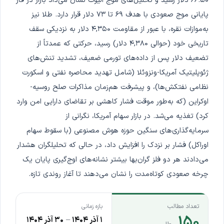
۶۶.۵۰ دلار رسید و تحلیل‌های موج الیوت نشان می‌داد بازار در فاز
پایانی موج صعودی با هدف ۶۹ تا ۷۳ دلار قرار دارد. طلا نیز
به‌موازات نقره، با عبور از مقاومت ۴,۳۵۰ دلار به نزدیکی سقف
تاریخی خود (حوالی ۴,۳۸۰ دلار) رسید، حرکتی که عمدتاً از
تضعیف دلار پس از داده‌های تورمی ضعیف، تشدید تنش‌های
ژئوپلیتیک آمریکا-ونزوئلا (شامل تهدید محاصره نفتی و اسکورت
نظامی نفتکش‌ها)، و پیشرفت هم‌زمان مذاکرات صلح روسیه-
اوکراین (که به‌طور موقت فشار کاهشی بر تقاضای دارایی امن وارد
کرد) تغذیه می‌شد. در بازار سهام آمریکا، نگرانی از
سرمایه‌گذاری‌های سنگین حوزه هوش مصنوعی (با سقوط سهام
اوراکل) فشار بر نزدک را افزایش داد، در حالی که تحلیلگران هشدار
می‌دادند هر دو فلز گران‌بها بیشتر نشانه‌های اوج‌گیری پایان یک
چرخه صعودی کوتاه‌مدت را نشان می‌دهند تا آغاز روندی تازه.
تعداد مطالب
بازه زمانی
۱۵۰
۱ آذر ۱۴۰۴
–
۳۰ آذر ۱۴۰۴