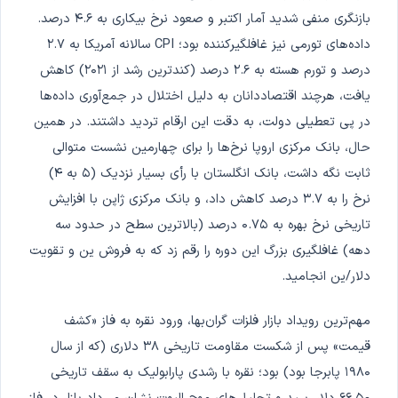
بازنگری منفی شدید آمار اکتبر و صعود نرخ بیکاری به ۴.۶ درصد.
داده‌های تورمی نیز غافلگیرکننده بود؛ CPI سالانه آمریکا به ۲.۷
درصد و تورم هسته به ۲.۶ درصد (کندترین رشد از ۲۰۲۱) کاهش
یافت، هرچند اقتصاددانان به دلیل اختلال در جمع‌آوری داده‌ها
در پی تعطیلی دولت، به دقت این ارقام تردید داشتند. در همین
حال، بانک مرکزی اروپا نرخ‌ها را برای چهارمین نشست متوالی
ثابت نگه داشت، بانک انگلستان با رأی بسیار نزدیک (۵ به ۴)
نرخ را به ۳.۷ درصد کاهش داد، و بانک مرکزی ژاپن با افزایش
تاریخی نرخ بهره به ۰.۷۵ درصد (بالاترین سطح در حدود سه
دهه) غافلگیری بزرگ این دوره را رقم زد که به فروش ین و تقویت
دلار/ین انجامید.
مهم‌ترین رویداد بازار فلزات گران‌بها، ورود نقره به فاز «کشف
قیمت» پس از شکست مقاومت تاریخی ۳۸ دلاری (که از سال
۱۹۸۰ پابرجا بود) بود؛ نقره با رشدی پارابولیک به سقف تاریخی