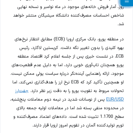
☰
☰
☰
☰
☰
☰
☰
☰
☰
☰
☰
☰
☰
☰
☰
☰
☰
☰
☰
☰
روز، آمار فروش خانه‌های موجود در ماه نوامبر و نسخه نهایی
شاخص احساسات مصرف‌کننده دانشگاه میشیگان منتشر خواهد
شد.
در منطقه یورو، بانک مرکزی اروپا (ECB) مطابق انتظار نرخ‌های
بهره کلیدی را بدون تغییر نگه داشت. کریستین لاگارد، رئیس
ECB، در نشست خبری پس از جلسه اعلام کرد اقتصاد منطقه
یورو همچنان تاب‌آوری خوبی دارد، اما به دلیل عدم قطعیت‌های
موجود، ارائه راهنمایی آینده‌نگر درباره سیاست پولی ممکن نیست.
او همچنین تأکید کرد که ECB نرخ ارز را هدف‌گذاری نمی‌کند، اما
تحولات مربوط به تقویت یورو را به دقت زیر نظر دارد.
جفت‌ارز
EUR/USD
پس از نوسانات شدید در نیمه دوم معاملات پنج‌شنبه،
در محدوده منفی بسته شد اما در معاملات اولیه جمعه بالای
سطح 1.1700 تثبیت شده است. داده‌های اعتماد مصرف‌کننده و
تورم تولیدکننده آلمان در تقویم امروز اروپا قرار دارند.