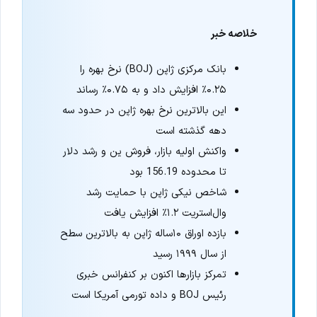
خلاصه خبر
بانک مرکزی ژاپن (BOJ) نرخ بهره را
۰.۲۵٪ افزایش داد و به ۰.۷۵٪ رساند
این بالاترین نرخ بهره ژاپن در حدود سه
دهه گذشته است
واکنش اولیه بازار، فروش ین و رشد دلار
تا محدوده 156.19 بود
شاخص نیکی ژاپن با حمایت رشد
وال‌استریت ۱.۲٪ افزایش یافت
بازده اوراق ۱۰ساله ژاپن به بالاترین سطح
از سال ۱۹۹۹ رسید
تمرکز بازارها اکنون بر کنفرانس خبری
رئیس BOJ و داده تورمی آمریکا است