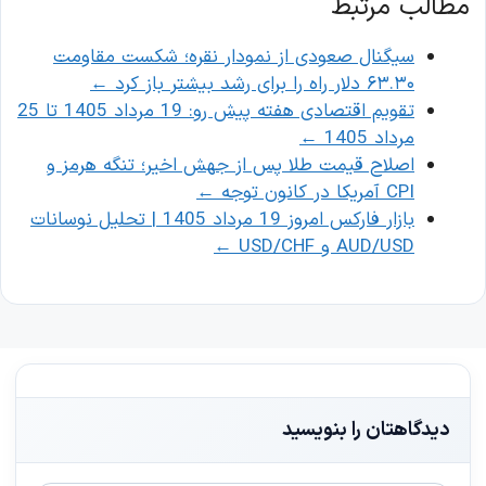
مطالب مرتبط
سیگنال صعودی از نمودار نقره؛ شکست مقاومت
۶۳.۳۰ دلار راه را برای رشد بیشتر باز کرد
←
تقویم اقتصادی هفته پیش رو: 19 مرداد 1405 تا 25
مرداد 1405
←
اصلاح قیمت طلا پس از جهش اخیر؛ تنگه هرمز و
CPI آمریکا در کانون توجه
←
بازار فارکس امروز 19 مرداد 1405 | تحلیل نوسانات
AUD/USD و USD/CHF
←
دیدگاهتان را بنویسید