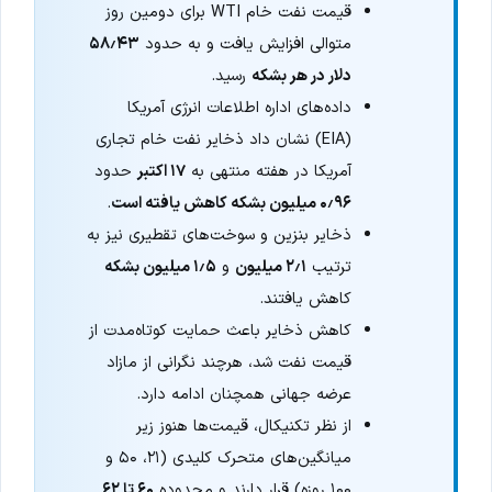
قیمت نفت خام WTI برای دومین روز
متوالی افزایش یافت و به حدود
۵۸٫۴۳
دلار در هر بشکه
رسید.
داده‌های اداره اطلاعات انرژی آمریکا
(EIA) نشان داد ذخایر نفت خام تجاری
آمریکا در هفته منتهی به
۱۷ اکتبر
حدود
۰٫۹۶ میلیون بشکه کاهش یافته است
.
ذخایر بنزین و سوخت‌های تقطیری نیز به
ترتیب
۲٫۱ میلیون
و
۱٫۵ میلیون بشکه
کاهش یافتند.
کاهش ذخایر باعث حمایت کوتاه‌مدت از
قیمت نفت شد، هرچند نگرانی از مازاد
عرضه جهانی همچنان ادامه دارد.
از نظر تکنیکال، قیمت‌ها هنوز زیر
میانگین‌های متحرک کلیدی (۲۱، ۵۰ و
۱۰۰ روزه) قرار دارند و محدوده
۶۰ تا ۶۲