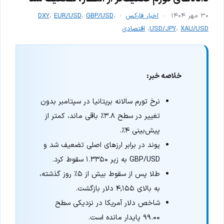
۳۰ مهر ۱۴۰۴
اخبار فارکس
،
GBP/USD
،
EUR/USD
،
DXY
XAU/USD
،
USD/JPY
،
اقتصادی
خلاصه خبر:
نرخ تورم سالانه بریتانیا در سپتامبر بدون
تغییر در سطح ۳.۸٪ باقی ماند، کمتر از
پیش‌بینی ۴٪.
پوند در برابر ارزهای اصلی تضعیف شد و
GBP/USD به زیر ۱.۳۳۵۰ سقوط کرد.
طلا پس از سقوط بیش از ۵٪ روز گذشته،
به بالای ۴,۱۵۵ دلار بازگشت.
شاخص دلار آمریکا در نزدیکی سطح
۹۹.۰۰ پایدار مانده است.