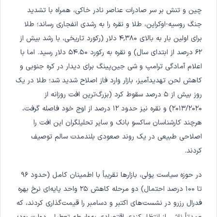
چین و تنش بر سر صادرات عناصر نادر خاکی، همراه با تشدید
جنگ روسیه-اوکراین، طلا و نقره را به رشدی انفجاری رساند؛ طلا
برای اولین بار به بالای ۴,۳۸۰ دلار (رکورد تاریخی، با رشد بیش از
۶۲ درصد از ابتدای سال) و نقره به رکورد ۵۴.۵۰ دلار رسید. اما با
اعلام آمادگی ترامپ و شی جین‌پینگ برای دیدار در کره جنوبی و
کاهش لحن تهدیدآمیز، بازار وارد فاز اصلاح شدید شد؛ طلا در یک
روز بیش از ۵ درصد سقوط کرد (بزرگ‌ترین افت روزانه از
۲۰۱۳/۲۰۲۰) و نقره نیز حدود ۱۲ درصد از اوج خود فاصله گرفت،
هرچند کارشناسان ساکسو بانک و سایر تحلیلگران این افت را
اصلاحی طبیعی در یک روند صعودی بلندمدت سالم توصیف
کردند.
در حوزه سیاست پولی، بازارها تقریباً با اطمینان کامل (حدود ۹۶
تا ۱۰۰ درصد احتمال) دو مرحله کاهش ۲۵ واحد پایه‌ای نرخ بهره
فدرال رزرو در نشست‌های اکتبر و دسامبر را قیمت‌گذاری کردند، که