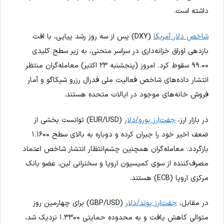
داشته است.
شاخص دلار آمریکا
(DXY) پس از سه روز رشد پیاپی، با افت
بازدهی اوراق خزانه‌داری در سراسر منحنی، به زیر سطح کلیدی
۹۹.۰۰ سقوط کرد. امروز (پنجشنبه ۲۳ اکتبر) معامله‌گران منتظر
انتشار داده‌های شاخص فعالیت ملی فدرال رزرو شیکاگو و آمار
فروش خانه‌های موجود در ایالات متحده هستند.
در بازار ارز،
جفت‌ارز یورو/دلار
(EUR/USD) توانست بخشی از
ضعف اخیر خود را جبران کرده و دوباره به بالای سطح ۱.۱۶۰۰
بازگردد. معامله‌گران همچنین چشم‌انتظار انتشار شاخص اعتماد
مصرف‌کننده از سوی کمیسیون اروپا و سخنرانی لین، عضو بانک
مرکزی اروپا (ECB) هستند.
در مقابل،
جفت‌ارز پوند/دلار
(GBP/USD) برای چهارمین روز
متوالی کاهش یافت و به محدوده حمایتی ۱.۳۳۰۰ نزدیک شد،