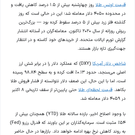
قیمت اونس طلا
روز چهارشنبه بیش از ۱.۵ درصد کاهش یافت و
در محدوده ۴۰۵۰ دلار معامله شد؛ این در حالی است که روز
گذشته فلز زرد بیش از ۵ درصد سقوط کرده بود — بزرگ‌ترین
ریزش روزانه از سال ۲۰۲۰ تاکنون. معامله‌گران در آستانه انتشار
گزارش تورم ایالات متحده، از خریدهای خود کاسته و در انتظار
جهت‌گیری تازه بازار هستند.
شاخص دلار آمریکا
(DXY) که عملکرد دلار را در برابر شش ارز
اصلی می‌سنجد، حدود ۰.۱۳٪ افت کرده و به سطح ۹۸.۸۴ رسیده
است، اما با این حال، این ضعف دلار نتوانسته از فشار فروش طلا
بکاهد.
قیمت لحظه‌ای طلا
حتی پایین‌تر از سقف تاریخی ۸ اکتبر
در ۴۰۵۹ دلار معامله شد.
با وجود اصلاح اخیر، بازده سالانه طلا (YTD) همچنان بیش از
۵۴٪ مثبت است. سرمایه‌گذاران بر این باورند که فدرال رزرو (Fed)
به روند کاهش نرخ بهره ادامه خواهد داد. بازارها در حال حاضر