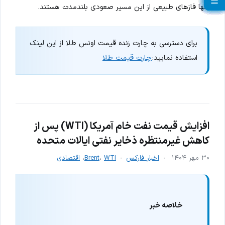
☰
☰
☰
☰
☰
☰
☰
☰
☰
☰
☰
☰
☰
☰
☰
☰
☰
☰
☰
☰
تنها فازهای طبیعی از این مسیر صعودی بلندمدت هستند.
برای دسترسی به چارت زنده قیمت اونس طلا از این لینک
استفاده نمایید:
چارت قیمت طلا
افزایش قیمت نفت خام آمریکا (WTI) پس از
کاهش غیرمنتظره ذخایر نفتی ایالات متحده
۳۰ مهر ۱۴۰۴
اخبار فارکس
WTI
،
Brent
،
اقتصادی
خلاصه خبر