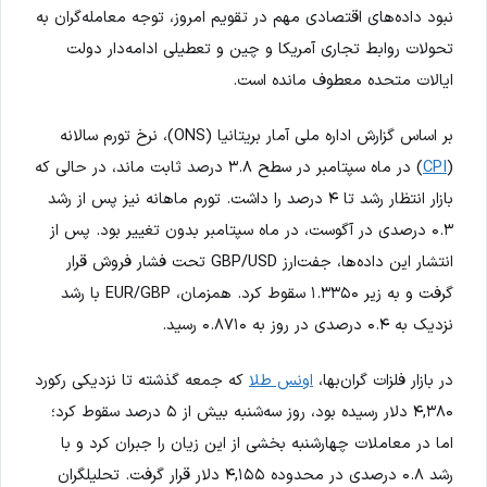
نبود داده‌های اقتصادی مهم در تقویم امروز، توجه معامله‌گران به
تحولات روابط تجاری آمریکا و چین و تعطیلی ادامه‌دار دولت
ایالات متحده معطوف مانده است.
بر اساس گزارش اداره ملی آمار بریتانیا (ONS)، نرخ تورم سالانه
(
CPI
) در ماه سپتامبر در سطح ۳.۸ درصد ثابت ماند، در حالی که
بازار انتظار رشد تا ۴ درصد را داشت. تورم ماهانه نیز پس از رشد
۰.۳ درصدی در آگوست، در ماه سپتامبر بدون تغییر بود. پس از
انتشار این داده‌ها، جفت‌ارز GBP/USD تحت فشار فروش قرار
گرفت و به زیر ۱.۳۳۵۰ سقوط کرد. همزمان، EUR/GBP با رشد
نزدیک به ۰.۴ درصدی در روز به ۰.۸۷۱۰ رسید.
در بازار فلزات گران‌بها،
اونس طلا
که جمعه گذشته تا نزدیکی رکورد
۴,۳۸۰ دلار رسیده بود، روز سه‌شنبه بیش از ۵ درصد سقوط کرد؛
اما در معاملات چهارشنبه بخشی از این زیان را جبران کرد و با
رشد ۰.۸ درصدی در محدوده ۴,۱۵۵ دلار قرار گرفت. تحلیلگران