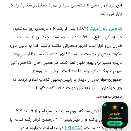
این نوسان را ناشی از شناسایی سود و بهبود تمایل ریسک‌پذیری در
بازار می‌دانند.
شاخص دلار آمریکا
(DXY) پس از رشد ۰.۴ درصدی روز سه‌شنبه،
در نزدیکی سطح ۹۹.۰۰ پایدار مانده است. چند تن از مقامات
فدرال رزرو قرار است امروز سخنرانی داشته باشند، اما به دلیل دوره
سکوت پیش از نشست سیاست‌گذاری هفته آینده، انتظار نمی‌رود
درباره مسیر نرخ بهره اظهار نظر کنند. در همین حال، شاخص آتی
سهام آمریکا اندکی رشد داشته است. برخی سناتورهای
جمهوری‌خواه پس از دیدار با رئیس‌جمهور ترامپ اعلام کردند که
وی خواهان پایان تعطیلی دولت و آغاز گفت‌وگو با
دموکرات‌هاست.
×
از کانادا نیز گزارش شد که تورم سالانه در سپتامبر از ۱.۹ به ۲.۴
درصد افزایش یافته و از پیش‌بینی ۲.۳ درصدی فراتر رفته است. با
وجود این داده مثبت،
USD/CAD
در معاملات چهارشنبه در