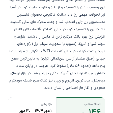
عمدتاً ناشی از انتظار کندی اقتصادی به‌واسطه تعطیلی دولت بود؛
این وضعیت دلار را تضعیف و از طلا و نقره حمایت کرد. در آسیا
نیز تحولات مهمی رخ داد: سانائه تاکایچی به‌عنوان نخستین
نخست‌وزیر زن ژاپن انتخاب شد و وعده محرک‌های مالی گسترده
داد که ین را تضعیف کرد، در حالی که اکثر اقتصاددانان انتظار
افزایش نرخ بهره بانک مرکزی ژاپن تا مارس را داشتند. بازارهای
سهام آسیا و آمریکا (به‌ویژه با محوریت سهام اپل) رکوردهای
تاریخی ثبت کردند، در حالی که نفت WTI با نگرانی از مازاد عرضه
جهانی (طبق هشدار آژانس بین‌المللی انرژی) به پایین‌ترین سطح
پنج‌ماهه (حدود ۵۶ دلار) سقوط کرد، هرچند در پایان ماه با
کاهش غیرمنتظره ذخایر آمریکا اندکی بازیابی شد. در بازار ارزهای
دیجیتال، بیت‌کوین، اتریوم و ریپل نیز نشانه‌های ضعف مومنتوم
صعودی و آغاز فاز اصلاحی را نشان دادند.
تعداد مطالب
بازه زمانی
۱۴۶
۱ مهر ۱۴۰۴
–
۳۰ مهر