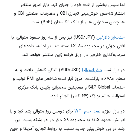
اما سپس بخشی از افت خود را جبران کرد. بازار امروز منتظر
انتشار شاخص خوش‌بینی تجاری CBI و سفارشات صنعتی CBI و
همچنین سخنرانی هال از بانک انگلستان (BoE) است.
جفت‌ارز دلار/ین
(USD/JPY) نیز پس از سه روز صعود متوالی، با
افتی جزئی در محدوده ۱۵۱.۸۰ بسته شد. در ادامه، داده‌های
سرمایه‌گذاری خارجی در اوراق قرضه ژاپن منتشر خواهد شد.
در بازار آسیا،
دلار استرالیا
(AUD/USD) اندکی کاهش یافت و به
سطح ۰.۶۴۸۰ بازگشت. امروز قرار است شاخص‌های PMI تولید و
خدمات S&P Global و همچنین سخنرانی رئیس بانک مرکزی
استرالیا، خانم بولاک (۲۴ اکتبر) انجام شود.
در بازار انرژی،
نفت خام WTI
برای دومین روز متوالی رشد کرد و با
افزایش حدود ۱.۵٪ به محدوده ۵۹ دلار در هر بشکه رسید. این
رشد در پی خوش‌بینی جدید نسبت به روابط تجاری آمریکا و چین