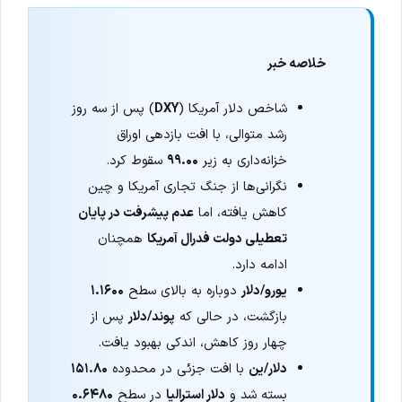
خلاصه خبر
شاخص دلار آمریکا (
DXY
) پس از سه روز
رشد متوالی، با افت بازدهی اوراق
خزانه‌داری به زیر
۹۹.۰۰
سقوط کرد.
نگرانی‌ها از جنگ تجاری آمریکا و چین
کاهش یافته، اما
عدم پیشرفت در پایان
تعطیلی دولت فدرال آمریکا
همچنان
ادامه دارد.
یورو/دلار
دوباره به بالای سطح
۱.۱۶۰۰
بازگشت، در حالی که
پوند/دلار
پس از
چهار روز کاهش، اندکی بهبود یافت.
دلار/ین
با افت جزئی در محدوده
۱۵۱.۸۰
بسته شد و
دلار استرالیا
در سطح
۰.۶۴۸۰