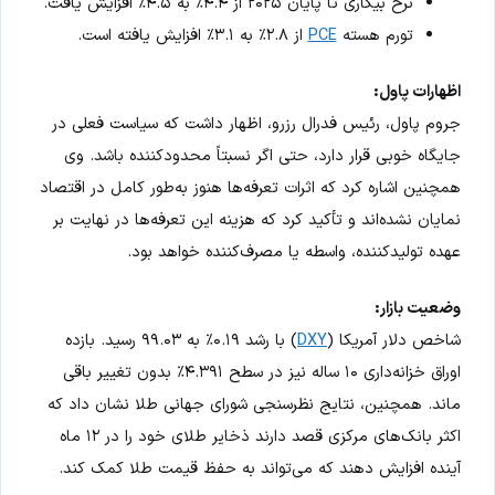
نرخ بیکاری تا پایان ۲۰۲۵ از ۴.۴٪ به ۴.۵٪ افزایش یافت.
تورم هسته
PCE
از ۲.۸٪ به ۳.۱٪ افزایش یافته است.
اظهارات پاول:
جروم پاول، رئیس فدرال رزرو، اظهار داشت که سیاست فعلی در
جایگاه خوبی قرار دارد، حتی اگر نسبتاً محدودکننده باشد. وی
همچنین اشاره کرد که اثرات تعرفه‌ها هنوز به‌طور کامل در اقتصاد
نمایان نشده‌اند و تأکید کرد که هزینه این تعرفه‌ها در نهایت بر
عهده تولیدکننده، واسطه یا مصرف‌کننده خواهد بود.
وضعیت بازار:
شاخص دلار آمریکا (
DXY
) با رشد ۰.۱۹٪ به ۹۹.۰۳ رسید. بازده
اوراق خزانه‌داری ۱۰ ساله نیز در سطح ۴.۳۹۱٪ بدون تغییر باقی
ماند. همچنین، نتایج نظرسنجی شورای جهانی طلا نشان داد که
اکثر بانک‌های مرکزی قصد دارند ذخایر طلای خود را در ۱۲ ماه
آینده افزایش دهند که می‌تواند به حفظ قیمت طلا کمک کند.