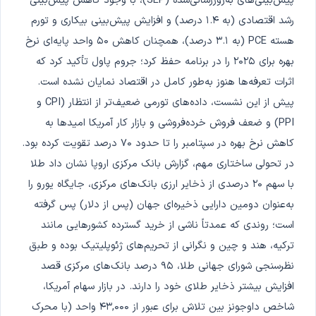
پیش‌بینی‌های به‌روزرسانی‌شده (SEP)، با وجود کاهش پیش‌بینی
رشد اقتصادی (به ۱.۴ درصد) و افزایش پیش‌بینی بیکاری و تورم
هسته PCE (به ۳.۱ درصد)، همچنان کاهش ۵۰ واحد پایه‌ای نرخ
بهره برای ۲۰۲۵ را در برنامه حفظ کرد؛ جروم پاول تأکید کرد که
اثرات تعرفه‌ها هنوز به‌طور کامل در اقتصاد نمایان نشده است.
پیش از این نشست، داده‌های تورمی ضعیف‌تر از انتظار (CPI و
PPI) و ضعف فروش خرده‌فروشی و بازار کار آمریکا امیدها به
کاهش نرخ بهره در سپتامبر را تا حدود ۷۰ درصد تقویت کرده بود.
در تحولی ساختاری مهم، گزارش بانک مرکزی اروپا نشان داد طلا
با سهم ۲۰ درصدی از ذخایر ارزی بانک‌های مرکزی، جایگاه یورو را
به‌عنوان دومین دارایی ذخیره‌ای جهان (پس از دلار) پس گرفته
است؛ روندی که عمدتاً ناشی از خرید گسترده کشورهایی مانند
ترکیه، هند و چین و نگرانی از تحریم‌های ژئوپلیتیک بوده و طبق
نظرسنجی شورای جهانی طلا، ۹۵ درصد بانک‌های مرکزی قصد
افزایش بیشتر ذخایر طلای خود را دارند. در بازار سهام آمریکا،
شاخص داوجونز بین تلاش برای عبور از ۴۳,۰۰۰ واحد (با محرک