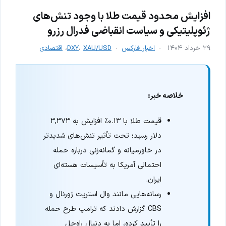
افزایش محدود قیمت طلا با وجود تنش‌های
ژئوپلیتیکی و سیاست انقباضی فدرال رزرو
۲۹ خرداد ۱۴۰۴
اخبار فارکس
XAU/USD
،
DXY
،
اقتصادی
خلاصه خبر:
قیمت طلا با ۰.۱۳٪ افزایش به ۳,۳۷۳
دلار رسید؛ تحت تأثیر تنش‌های شدیدتر
در خاورمیانه و گمانه‌زنی درباره حمله
احتمالی آمریکا به تأسیسات هسته‌ای
ایران.
رسانه‌هایی مانند وال استریت ژورنال و
CBS گزارش دادند که ترامپ طرح حمله
را تأیید کرده، اما به دنبال راه‌حل