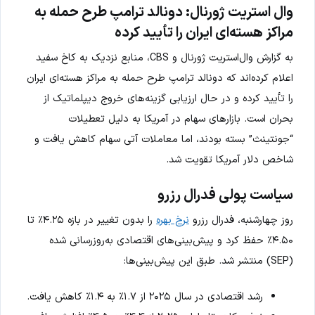
وال استریت ژورنال: دونالد ترامپ طرح حمله به
مراکز هسته‌ای ایران را تأیید کرده
به گزارش وال‌استریت ژورنال و CBS، منابع نزدیک به کاخ سفید
اعلام کرده‌اند که دونالد ترامپ طرح حمله به مراکز هسته‌ای ایران
را تأیید کرده و در حال ارزیابی گزینه‌های خروج دیپلماتیک از
بحران است. بازارهای سهام در آمریکا به دلیل تعطیلات
“جونتینث” بسته بودند، اما معاملات آتی سهام کاهش یافت و
شاخص دلار آمریکا تقویت شد.
سیاست پولی فدرال رزرو
روز چهارشنبه، فدرال رزرو
نرخ بهره
را بدون تغییر در بازه ۴.۲۵٪ تا
۴.۵۰٪ حفظ کرد و پیش‌بینی‌های اقتصادی به‌روزرسانی شده
(SEP) منتشر شد. طبق این پیش‌بینی‌ها:
رشد اقتصادی در سال ۲۰۲۵ از ۱.۷٪ به ۱.۴٪ کاهش یافت.