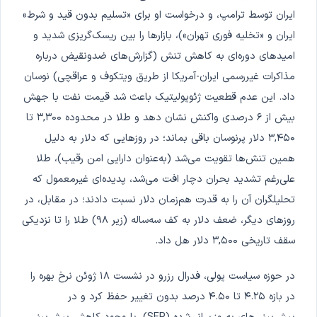
ایران توسط ترامپ، و درخواست او برای «تسلیم بدون قید و شرط»
ایران و «تخلیه فوری تهران»)، بازارها را بین ریسک‌گریزی شدید و
امیدهای دوره‌ای به کاهش تنش (گزارش‌های ضدونقیض درباره
مذاکرات غیررسمی ایران-آمریکا از طریق ویتکوف و عراقچی) نوسان
داد. این عدم قطعیت ژئوپولیتیک باعث شد قیمت نفت با جهش
بیش از ۶ درصدی واکنش نشان دهد و طلا در محدوده ۳,۳۰۰ تا
۳,۴۵۰ دلار پرنوسان باقی بماند؛ در روزهایی که دلار به دلیل
همین تنش‌ها تقویت می‌شد (به‌عنوان دارایی امن رقیب)، طلا
علی‌رغم تشدید بحران دچار افت می‌شد، پدیده‌ای غیرمعمول که
تحلیلگران آن را به قدرت هم‌زمان دلار نسبت دادند؛ در مقابل، در
روزهای دیگر، ضعف دلار به کف سه‌ساله (زیر ۹۸) طلا را تا نزدیکی
سقف تاریخی ۳,۵۰۰ دلار هل داد.
در حوزه سیاست پولی، فدرال رزرو در نشست ۱۸ ژوئن نرخ بهره را
در بازه ۴.۲۵ تا ۴.۵۰ درصد بدون تغییر حفظ کرد و در