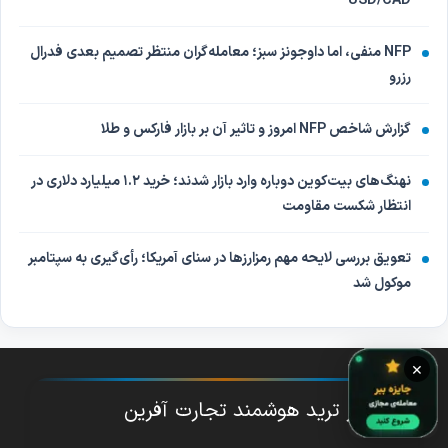
USD/CAD
NFP منفی، اما داوجونز سبز؛ معامله‌گران منتظر تصمیم بعدی فدرال
رزرو
گزارش شاخص NFP امروز و تاثیر آن بر بازار فارکس و طلا
نهنگ‌های بیت‌کوین دوباره وارد بازار شدند؛ خرید ۱.۲ میلیارد دلاری در
انتظار شکست مقاومت
تعویق بررسی لایحه مهم رمزارزها در سنای آمریکا؛ رأی‌گیری به سپتامبر
موکول شد
×
دستیار ترید هوشمند تجارت آفرین