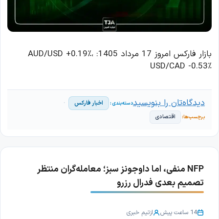
بازار فارکس امروز 17 مرداد 1405: AUD/USD +0.19٪،
USD/CAD -0.53٪
دیدگاه‌تان را بنویسید
اخبار فارکس
اقتصادی
NFP منفی، اما داوجونز سبز؛ معامله‌گران منتظر
تصمیم بعدی فدرال رزرو
14 ساعت پیش
از
تیم خبری