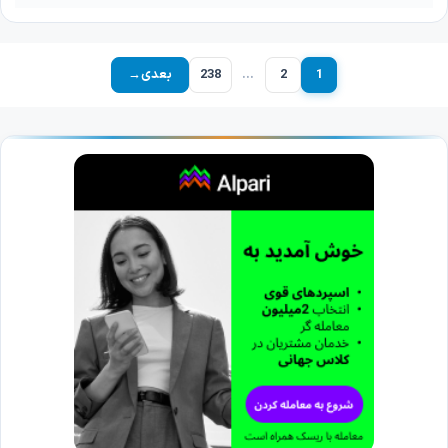
1
2
…
238
بعدی
→
برگه
برگه
برگه