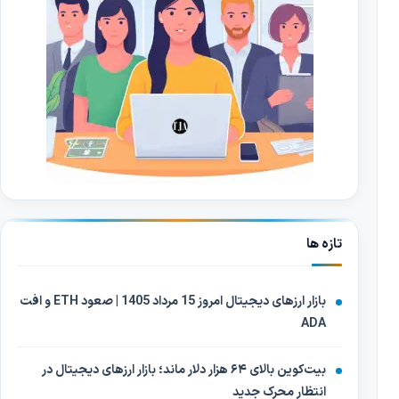
تازه ها
بازار ارزهای دیجیتال امروز 15 مرداد 1405 | صعود ETH و افت
ADA
بیت‌کوین بالای ۶۴ هزار دلار ماند؛ بازار ارزهای دیجیتال در
انتظار محرک جدید