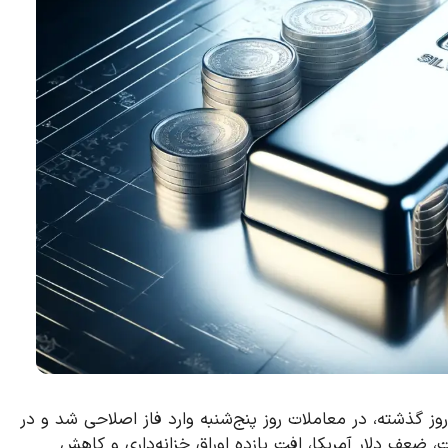
شد نزدیک به ۷ درصدی طی دو روز گذشته، در معاملات روز پنج‌شنبه وارد فاز اصلاحی شد و در
 قیمت، ضعف دلار آمریکا، افت بازده اوراق خزانه‌داری و کاهش