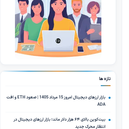
تازه ها
بازار ارزهای دیجیتال امروز 15 مرداد 1405 | صعود ETH و افت
ADA
بیت‌کوین بالای ۶۴ هزار دلار ماند؛ بازار ارزهای دیجیتال در
انتظار محرک جدید