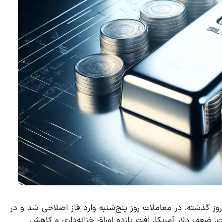
شد نزدیک به ۷ درصدی طی دو روز گذشته، در معاملات روز پنج‌شنبه وارد فاز اصلاحی شد و در
 قیمت، ضعف دلار آمریکا، افت بازده اوراق خزانه‌داری و کاهش