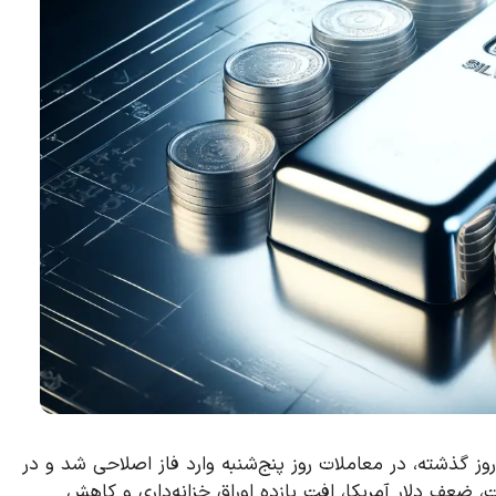
شد نزدیک به ۷ درصدی طی دو روز گذشته، در معاملات روز پنج‌شنبه وارد فاز اصلاحی شد و در
 قیمت، ضعف دلار آمریکا، افت بازده اوراق خزانه‌داری و کاهش