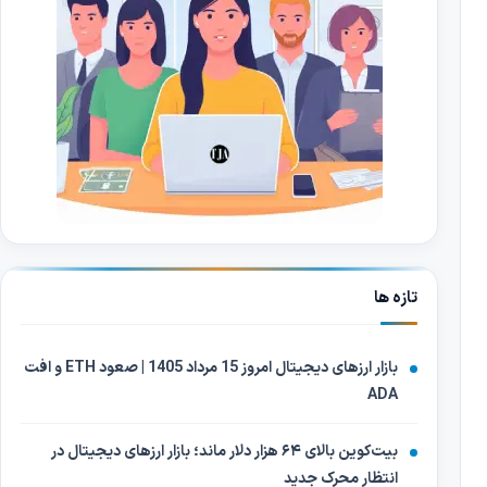
تازه ها
بازار ارزهای دیجیتال امروز 15 مرداد 1405 | صعود ETH و افت
ADA
بیت‌کوین بالای ۶۴ هزار دلار ماند؛ بازار ارزهای دیجیتال در
انتظار محرک جدید