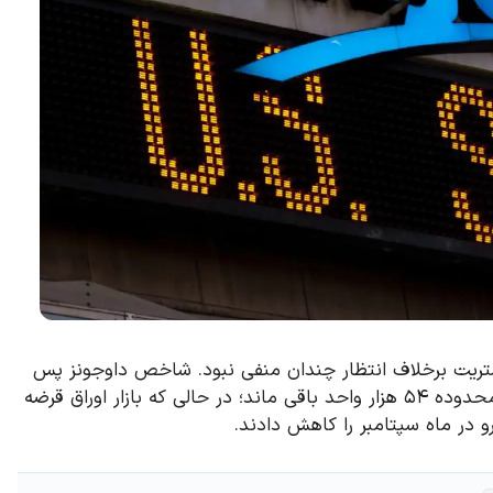
‌استریت برخلاف انتظار چندان منفی نبود. شاخص داوجونز پس
از انتشار گزارش اشتغال حدود ۶۵ واحد رشد کرد و نزدیک محدوده ۵۴ هزار واحد باقی ماند؛ در حالی که بازار اوراق قرضه
و در ماه سپتامبر را کاهش دادند.