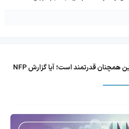
با وجود مداخله در بازار ارز، دلار در برابر ین همچنان قدرتمند است؛ آیا گزارش NFP