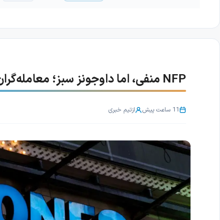
NFP منفی، اما داوجونز سبز؛ معامله‌گران منتظر تصمیم بعدی فدرال رزرو
11 ساعت پیش
از
تیم خبری