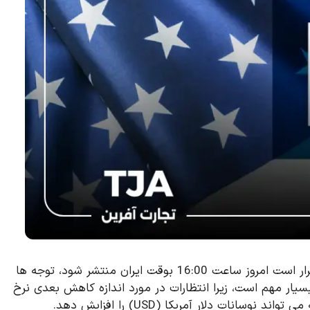
حقوق و دستمزد غیرکشاورزی (شاخص NFP) ماه اکتبر که قرار است امروز ساعت 16:00 بوقت ایران منتشر شود، توجه ها
سیار مهم است، زیرا انتظارات در مورد اندازه کاهش بعدی نرخ
سانات دلار آمریکا (USD) را افزایش دهد.