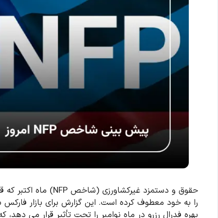
را به خود معطوف کرده است. این گزارش برای بازار فارکس ب
بهره فدرال رزرو در ماه نوامبر را تحت تأثیر قرار می دهد، که می تواند نو