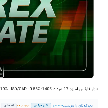
بازار فارکس امروز 17 مرداد 1405: AUD/USD +0.19٪، USD/CAD -0.53٪
دیدگاه‌تان را بنویسید
اخبار فارکس
اقتصادی