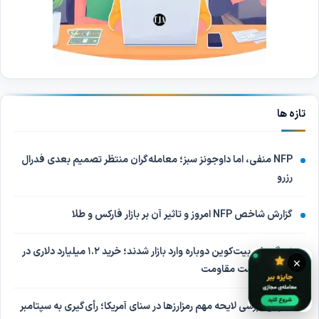
تازه ها
NFP منفی، اما داوجونز سبز؛ معامله‌گران منتظر تصمیم بعدی فدرال
رزرو
گزارش شاخص NFP امروز و تاثیر آن بر بازار فارکس و طلا
نهنگ‌های بیت‌کوین دوباره وارد بازار شدند؛ خرید ۱.۲ میلیارد دلاری در
×
انتظار شکست مقاومت
تعویق بررسی لایحه مهم رمزارزها در سنای آمریکا؛ رأی‌گیری به سپتامبر