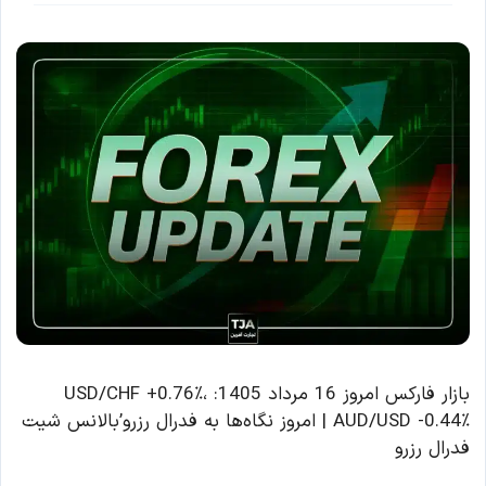
بازار فارکس امروز 16 مرداد 1405: USD/CHF +0.76٪،
AUD/USD -0.44٪ | امروز نگاه‌ها به فدرال رزرو’بالانس شیت
فدرال رزرو