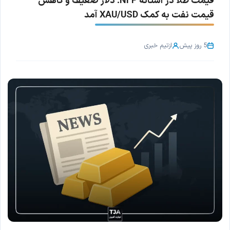
قیمت طلا در آستانه NFP؛ دلار ضعیف و کاهش
قیمت نفت به کمک XAU/USD آمد
5 روز پیش
از
تیم خبری