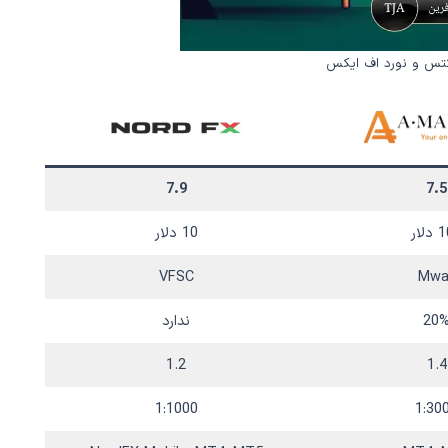
رکتس و نورد اف ایکس
7.9
7.5
لار
10 دلار
VFSC
Mwal
20
ندارد
1.2
1.4
1:1000
1:30