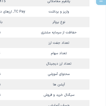
☰
پلتفرم معاملاتی
MT5
واریز و برداشت
TC Pay, ارزهای د یجیتال، پرفکت مانی
نوع بروکر
باز
حفاظت از سرمایه مشتری
ن
تعداد جفت ارز
تعداد سهام
4
تعداد ارز دیجیتال
0
محتوای آموزشی
ن
آپشن ها
ن
سیگنال خرید و فروش
ن
حساب آزمایشی