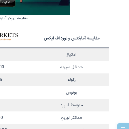
مقایسه بروکر آما
مقایسه آمارکتس و نورد اف ایکس
امتیاز
حداقل سپرده
100 د
رگوله
i
بونوس
%
متوسط اسپرد
حداکثر لوریج
00