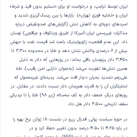
ایران توسط ترامپ، و درخواست او برای «تسلیم بدون قید و شرط»
ایران و «تخلیه فوری تهران»)، بازارها را بین ریسک‌گریزی شدید و
امیدهای دوره‌ای به کاهش تنش (گزارش‌های ضدونقیض درباره
مذاکرات غیررسمی ایران-آمریکا از طریق ویتکوف و عراقچی) نوسان
داد. این عدم قطعیت ژئوپولیتیک باعث شد قیمت نفت با جهش
بیش از ۶ درصدی واکنش نشان دهد و طلا در محدوده ۳,۳۰۰ تا
۳,۴۵۰ دلار پرنوسان باقی بماند؛ در روزهایی که دلار به دلیل
همین تنش‌ها تقویت می‌شد (به‌عنوان دارایی امن رقیب)، طلا
علی‌رغم تشدید بحران دچار افت می‌شد، پدیده‌ای غیرمعمول که
تحلیلگران آن را به قدرت هم‌زمان دلار نسبت دادند؛ در مقابل، در
روزهای دیگر، ضعف دلار به کف سه‌ساله (زیر ۹۸) طلا را تا نزدیکی
سقف تاریخی ۳,۵۰۰ دلار هل داد.
در حوزه سیاست پولی، فدرال رزرو در نشست ۱۸ ژوئن نرخ بهره را
در بازه ۴.۲۵ تا ۴.۵۰ درصد بدون تغییر حفظ کرد و در