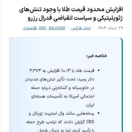
افزایش محدود قیمت طلا با وجود تنش‌های
ژئوپلیتیکی و سیاست انقباضی فدرال رزرو
۲۹ خرداد ۱۴۰۴
اخبار فارکس
XAU/USD
،
DXY
،
اقتصادی
خلاصه خبر:
قیمت طلا با ۰.۱۳٪ افزایش به ۳,۳۷۳
دلار رسید؛ تحت تأثیر تنش‌های شدیدتر
در خاورمیانه و گمانه‌زنی درباره حمله
احتمالی آمریکا به تأسیسات هسته‌ای
ایران.
رسانه‌هایی مانند وال استریت ژورنال و
CBS گزارش دادند که ترامپ طرح حمله
را تأیید کرده، اما به دنبال راه‌حل