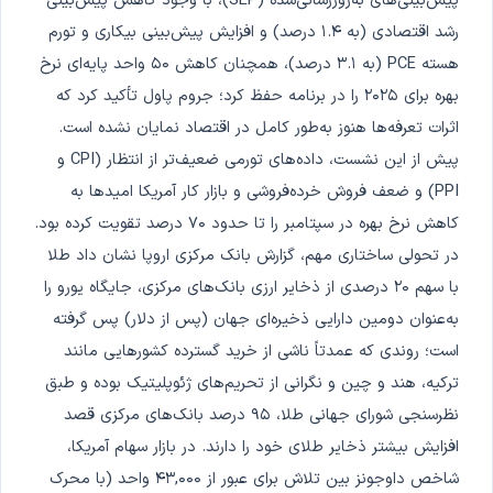
پیش‌بینی‌های به‌روزرسانی‌شده (SEP)، با وجود کاهش پیش‌بینی
رشد اقتصادی (به ۱.۴ درصد) و افزایش پیش‌بینی بیکاری و تورم
هسته PCE (به ۳.۱ درصد)، همچنان کاهش ۵۰ واحد پایه‌ای نرخ
بهره برای ۲۰۲۵ را در برنامه حفظ کرد؛ جروم پاول تأکید کرد که
اثرات تعرفه‌ها هنوز به‌طور کامل در اقتصاد نمایان نشده است.
پیش از این نشست، داده‌های تورمی ضعیف‌تر از انتظار (CPI و
PPI) و ضعف فروش خرده‌فروشی و بازار کار آمریکا امیدها به
کاهش نرخ بهره در سپتامبر را تا حدود ۷۰ درصد تقویت کرده بود.
در تحولی ساختاری مهم، گزارش بانک مرکزی اروپا نشان داد طلا
با سهم ۲۰ درصدی از ذخایر ارزی بانک‌های مرکزی، جایگاه یورو را
به‌عنوان دومین دارایی ذخیره‌ای جهان (پس از دلار) پس گرفته
است؛ روندی که عمدتاً ناشی از خرید گسترده کشورهایی مانند
ترکیه، هند و چین و نگرانی از تحریم‌های ژئوپلیتیک بوده و طبق
نظرسنجی شورای جهانی طلا، ۹۵ درصد بانک‌های مرکزی قصد
افزایش بیشتر ذخایر طلای خود را دارند. در بازار سهام آمریکا،
شاخص داوجونز بین تلاش برای عبور از ۴۳,۰۰۰ واحد (با محرک