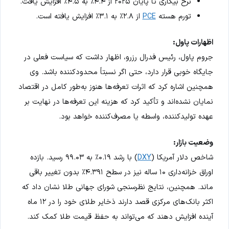
نرخ بیکاری تا پایان ۲۰۲۵ از ۴.۴٪ به ۴.۵٪ افزایش یافت.
تورم هسته
PCE
از ۲.۸٪ به ۳.۱٪ افزایش یافته است.
اظهارات پاول:
جروم پاول، رئیس فدرال رزرو، اظهار داشت که سیاست فعلی در
جایگاه خوبی قرار دارد، حتی اگر نسبتاً محدودکننده باشد. وی
همچنین اشاره کرد که اثرات تعرفه‌ها هنوز به‌طور کامل در اقتصاد
نمایان نشده‌اند و تأکید کرد که هزینه این تعرفه‌ها در نهایت بر
عهده تولیدکننده، واسطه یا مصرف‌کننده خواهد بود.
وضعیت بازار:
شاخص دلار آمریکا (
DXY
) با رشد ۰.۱۹٪ به ۹۹.۰۳ رسید. بازده
اوراق خزانه‌داری ۱۰ ساله نیز در سطح ۴.۳۹۱٪ بدون تغییر باقی
ماند. همچنین، نتایج نظرسنجی شورای جهانی طلا نشان داد که
اکثر بانک‌های مرکزی قصد دارند ذخایر طلای خود را در ۱۲ ماه
آینده افزایش دهند که می‌تواند به حفظ قیمت طلا کمک کند.