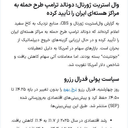
وال استریت ژورنال: دونالد ترامپ طرح حمله به
مراکز هسته‌ای ایران را تأیید کرده
به گزارش وال‌استریت ژورنال و CBS، منابع نزدیک به کاخ سفید
اعلام کرده‌اند که دونالد ترامپ طرح حمله به مراکز هسته‌ای ایران
را تأیید کرده و در حال ارزیابی گزینه‌های خروج دیپلماتیک از
بحران است. بازارهای سهام در آمریکا به دلیل تعطیلات
“جونتینث” بسته بودند، اما معاملات آتی سهام کاهش یافت و
شاخص دلار آمریکا تقویت شد.
سیاست پولی فدرال رزرو
روز چهارشنبه، فدرال رزرو
نرخ بهره
را بدون تغییر در بازه ۴.۲۵٪ تا
۴.۵۰٪ حفظ کرد و پیش‌بینی‌های اقتصادی به‌روزرسانی شده
(SEP) منتشر شد. طبق این پیش‌بینی‌ها:
رشد اقتصادی در سال ۲۰۲۵ از ۱.۷٪ به ۱.۴٪ کاهش یافت.