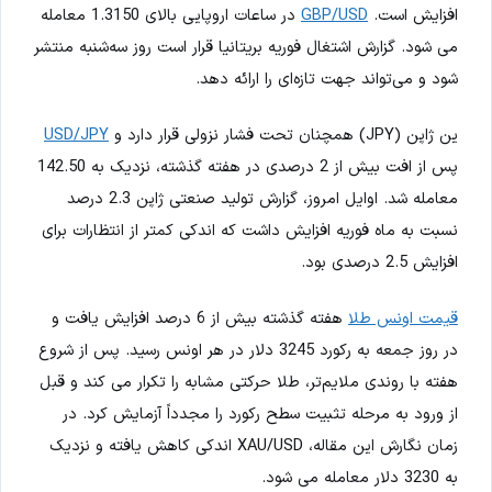
افزایش است.
GBP/USD
در ساعات اروپایی بالای 1.3150 معامله
می شود. گزارش اشتغال فوریه بریتانیا قرار است روز سه‌شنبه منتشر
شود و می‌تواند جهت تازه‌ای را ارائه دهد.
ین ژاپن (JPY) همچنان تحت فشار نزولی قرار دارد و
USD/JPY
پس از افت بیش از 2 درصدی در هفته گذشته، نزدیک به 142.50
معامله شد. اوایل امروز، گزارش تولید صنعتی ژاپن 2.3 درصد
نسبت به ماه فوریه افزایش داشت که اندکی کمتر از انتظارات برای
افزایش 2.5 درصدی بود.
قیمت اونس طلا
هفته گذشته بیش از 6 درصد افزایش یافت و
در روز جمعه به رکورد 3245 دلار در هر اونس رسید. پس از شروع
هفته با روندی ملایم‌تر، طلا حرکتی مشابه را تکرار می کند و قبل
از ورود به مرحله تثبیت سطح رکورد را مجدداً آزمایش کرد. در
زمان نگارش این مقاله، XAU/USD اندکی کاهش یافته و نزدیک
به 3230 دلار معامله می شود.