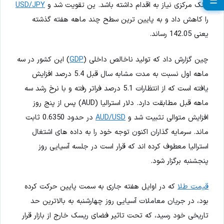
☰
☰
☰
☰
☰
☰
☰
☰
☰
بانک مرکزی نیاز به اقدام داشته باشد. ین تقویت شد و
USD/JPY
را کاهش داد و به پایین ترین سطح چند ماهه هفته گذشته
یعنی 142.05 رساند.
چین گزارش داد که تولید ناخالص داخلی (
GDP
) این کشور در سه
ماهه اول نسبت به مدت مشابه سال قبل 5.4 درصد افزایش
یافته است که از انتظارات 5.1 درصد فراتر رفته و با نرخ رشد سه
ماهه قبل مطابقت دارد. دلار استرالیا (AUD) پس از پنج روز
افزایش متوالی تثبیت شد و
AUD/USD
در حدود 0.6350 ثابت
ماند. سرمایه گذاران اکنون توجه خود را به داده های اشتغال
استرالیا معطوف کرده اند که قرار است در جلسه آسیایی روز
پنجشنبه برگزار شود.
قیمت طلا
که در اوایل هفته جاری به سمت پایین حرکت کرده
بود، در جریان معاملات آسیایی روز چهارشنبه به بالاترین حد
تاریخی خود رسید، که تحت تاثیر فضای ریسک خارج از بازار قرار