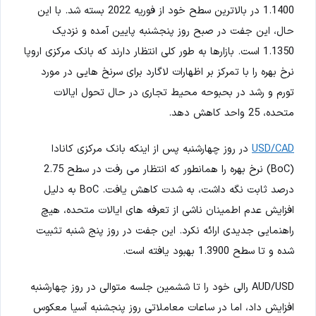
1.1400 در بالاترین سطح خود از فوریه 2022 بسته شد. با این
حال، این جفت در صبح روز پنجشنبه پایین آمده و نزدیک
1.1350 است. بازارها به طور کلی انتظار دارند که بانک مرکزی اروپا
نرخ بهره را با تمرکز بر اظهارات لاگارد برای سرنخ هایی در مورد
تورم و رشد در بحبوحه محیط تجاری در حال تحول ایالات
متحده، 25 واحد کاهش دهد.
USD/CAD
در روز چهارشنبه پس از اینکه بانک مرکزی کانادا
(BoC) نرخ بهره را همانطور که انتظار می رفت در سطح 2.75
درصد ثابت نگه داشت، به شدت کاهش یافت. BoC به دلیل
افزایش عدم اطمینان ناشی از تعرفه های ایالات متحده، هیچ
راهنمایی جدیدی ارائه نکرد. این جفت در روز پنج شنبه تثبیت
شده و تا سطح 1.3900 بهبود یافته است.
AUD/USD رالی خود را تا ششمین جلسه متوالی در روز چهارشنبه
افزایش داد، اما در ساعات معاملاتی روز پنجشنبه آسیا معکوس