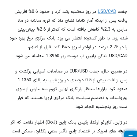
جفت
USD/CAD
در روز سه‌شنبه رشد کرد و حدود 0.6% افزایش
یافت پس از اینکه آمار کانادا نشان داد که تورم سالانه در ماه
مارس به 2.3% کاهش یافته است که کمتر از 2.6% پیش‌بینی
شده بود. به طور گسترده انتظار می رود بانک مرکزی نرخ بهره خود
را در 2.75 درصد در اواخر امروز حفظ کند. قبل از اعلام،
USD/CAD اندکی پایین تر، درست زیر 1.3950 معامله می شود.
در همین حال، جفت EUR/USD در معاملات آسیایی برگشت و
پس از افت بیش از 0.5 درصدی در روز قبل، به بالای 1.1350
صعود کرد. بازارها منتظر بازنگری نهایی تورم ماه مارس از سوی
یورواستات و تصمیم سیاست بانک مرکزی اروپا هستند که قرار
است روز پنجشنبه انجام شود.
در ژاپن، کازوئو اوئدا، رئیس بانک ژاپن (BoJ) اظهار داشت که اگر
تعرفه های آمریکا بر اقتصاد ژاپن تأثیر منفی بگذارد، ممکن است