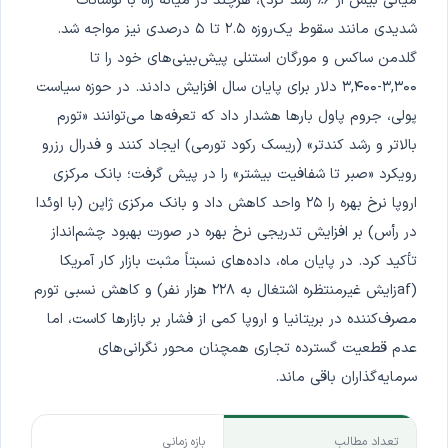
میانی بیش از ۶٪ رشد کرد)، هرچند در میانه راه با نوسانات
شدیدی مانند سقوط یک‌روزه ۲.۵ تا ۵ درصدی نیز مواجه شد.
گلدمن ساکس و مورگان استنلی پیش‌بینی‌های خود را تا
۳,۳۰۰-۳,۴۰۰ دلار برای پایان سال افزایش دادند. در حوزه سیاست
پولی، جروم پاول بارها هشدار داد که تعرفه‌ها می‌توانند «تورم
بالاتر و رشد کندتر» (ریسک رکود تورمی) ایجاد کنند و فدرال رزرو
رویکرد «صبر تا شفافیت بیشتر» را در پیش گرفت؛ بانک مرکزی
اروپا نرخ بهره را ۲۵ واحد کاهش داد و بانک مرکزی ژاپن (با اوئدا
در رأس) بر افزایش تدریجی نرخ بهره در صورت بهبود چشم‌انداز
تأکید کرد. در پایان ماه، داده‌های نسبتاً مثبت بازار کار آمریکا
(afزایش غیرمنتظره اشتغال به ۲۲۸ هزار نفر) و کاهش نسبی تورم
مصرف‌کننده در بریتانیا و اروپا کمی از فشار بر بازارها کاست، اما
عدم قطعیت گسترده تجاری همچنان محور نگرانی‌های
سرمایه‌گذاران باقی ماند.
تعداد مطالب
بازه زمانی