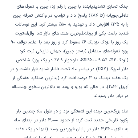
جنگ تجاری تشدیدیابنده با چین را رقم زد؛ چین با تعرفه‌های
تلافی‌جویانه (تا ۸۴٪) پاسخ داد و ترامپ در واکنش تعرفه چین
را به ۱۲۵٪ افزایش داد و تهدید به ۵۰٪ بیشتر کرد. این نوسانات
شدید باعث یکی از پرتلاطم‌ترین هفته‌های بازار شد: وال‌استریت
یک روز با نزدک نزدیک ۶٪ سقوط کرد و روز بعد با اعلام توقف ۹۰
روزه تعرفه‌های متقابل (به‌جز چین)، جهش تاریخی ثبت کرد
(نزدک ۱۲٪، S&P۵۰۰ ۹.۵٪، داوجونز ۷.۹٪ در یک روز). شاخص
دلار آمریکا (DXY) در بیشتر ماه تحت فشار شدید قرار داشت و در
یک هفته نزدیک به ۳ درصد افت کرد (بدترین عملکرد هفتگی از
آوریل ۲۰۲۲)، در حالی که یورو و پوند به بالاترین سطوح چندساله
در برابر دلار رسیدند.
طلا بزرگ‌ترین برنده این آشفتگی بود و در طول ماه چندین بار
رکورد تاریخی جدید ثبت کرد؛ از حدود ۳,۰۰۰ دلار در ابتدای ماه
به بالای ۳,۳۵۰ دلار در پایان فروردین رسید (تنها در یک هفته