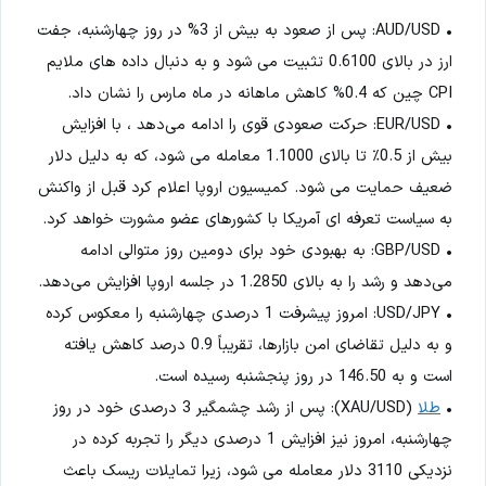
• AUD/USD: پس از صعود به بیش از 3% در روز چهارشنبه، جفت
ارز در بالای 0.6100 تثبیت می شود و به دنبال داده های ملایم
CPI چین که 0.4% کاهش ماهانه در ماه مارس را نشان داد.
• EUR/USD: حرکت صعودی قوی را ادامه می‌دهد ، با افزایش
بیش از 0.5٪ تا بالای 1.1000 معامله می شود، که به دلیل دلار
ضعیف حمایت می شود. کمیسیون اروپا اعلام کرد قبل از واکنش
به سیاست تعرفه ای آمریکا با کشورهای عضو مشورت خواهد کرد.
• GBP/USD: به بهبودی خود برای دومین روز متوالی ادامه
می‌دهد و رشد را به بالای 1.2850 در جلسه اروپا افزایش می‌دهد.
• USD/JPY: امروز پیشرفت 1 درصدی چهارشنبه را معکوس کرده
و به دلیل تقاضای امن بازارها، تقریباً 0.9 درصد کاهش یافته
است و به 146.50 در روز پنجشنبه رسیده است.
•
طلا
(XAU/USD): پس از رشد چشمگیر 3 درصدی خود در روز
چهارشنبه، امروز نیز افزایش 1 درصدی دیگر را تجربه کرده در
نزدیکی 3110 دلار معامله می شود، زیرا تمایلات ریسک باعث