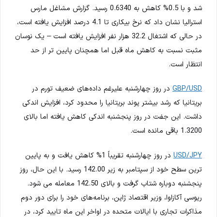
شد و با 0.5% کاهش به 0.6340 رسید. گزارش مشاغل مارس
استرالیا نشان داد که نرخ بیکاری تا 4.1 درصد افزایش یافته است،
در حالی که اشتغال 32.2 هزار نفر افزایش یافته است – یک نوسان
مثبت نسبت به کاهش ماه قبل اما همچنان پایین تر از حد
انتظار است.
GBP/USD
در روز چهارشنبه علیرغم داده‌های ضعیف تورم در
بریتانیا که رشد بیشتر پوند بریتانیا را محدود کرد، افزایش اندکی
داشت. این جفت در روز پنجشنبه اندکی کاهش یافته اما بالای
1.3200 باقی مانده است.
USD/JPY
در روز چهارشنبه تقریباً 1% کاهش یافت و به پایین
ترین سطح خود از سپتامبر به زیر 142.00 رسید. با این حال، روز
پنجشنبه دوباره شتاب گرفت و بالای 142.50 معامله می شود.
ریوسی آکازاوا، وزیر اقتصاد ژاپن، برنامه‌های خود را برای دور دوم
مذاکرات تجاری با ایالات متحده در اواخر این ماه تایید کرد، در