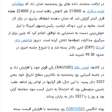
در ایالات متحده، داده های روز پنجشنبه نشان داد که
مطالبات
اولیه بیکاری
به 215000 نفر کاهش یافته است و از 224000 هفته
قبل کمتر گزارش شد که نشان دهنده انعطاف پذیری در بازار کار
است. علاوه بر این، دونالد ترامپ، رئیس‌جمهور آمریکا با ابراز
خوش‌بینی نسبت به دستیابی به توافق، اعلام کرد که چین برای از
سرگیری مذاکرات تعرفه‌ها تلاش کرده است. دیروز
شاخص دلار
آمریکا
(DXY) کمی بالاتر بسته شد و با شروع جلسه امروز در
حدود 99.50 تثبیت شد.
در کالاها،
اونس طلا
(XAU/USD) رالی قوی خود را افزایش داد و
در جلسه آسیایی روز پنجشنبه به بالاترین سطح تاریخ خود یعنی
3357 دلار رسید. با این حال، فلز گرانبها در اواخر روز شاهد عقب
نشینی متوسطی بود که احتمالاً به دلیل کسب سود معامله گران
بود و روز را با 3327 دلار به پایان رساند.
پوند انگلیس (
GBP/USD
) روز پنجشنبه با افزایش قیمت بسته