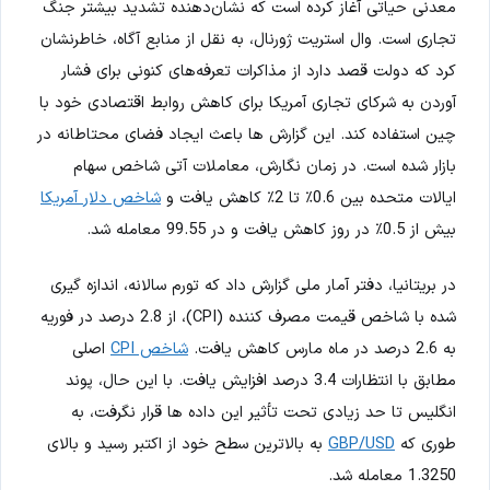
معدنی حیاتی آغاز کرده است که نشان‌دهنده تشدید بیشتر جنگ
تجاری است. وال استریت ژورنال، به نقل از منابع آگاه، خاطرنشان
کرد که دولت قصد دارد از مذاکرات تعرفه‌های کنونی برای فشار
آوردن به شرکای تجاری آمریکا برای کاهش روابط اقتصادی خود با
چین استفاده کند. این گزارش ها باعث ایجاد فضای محتاطانه در
بازار شده است. در زمان نگارش، معاملات آتی شاخص سهام
ایالات متحده بین 0.6٪ تا 2٪ کاهش یافت و
شاخص دلار آمریکا
بیش از 0.5٪ در روز کاهش یافت و در 99.55 معامله شد.
در بریتانیا، دفتر آمار ملی گزارش داد که تورم سالانه، اندازه گیری
شده با شاخص قیمت مصرف کننده (CPI)، از 2.8 درصد در فوریه
به 2.6 درصد در ماه مارس کاهش یافت.
شاخص CPI
اصلی
مطابق با انتظارات 3.4 درصد افزایش یافت. با این حال، پوند
انگلیس تا حد زیادی تحت تأثیر این داده ها قرار نگرفت، به
طوری که
GBP/USD
به بالاترین سطح خود از اکتبر رسید و بالای
1.3250 معامله شد.