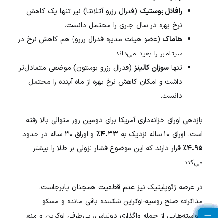
رافائل بوستیک
(فدرال رزرو آتلانتا) نیز تنها یک کاهش
نرخ بهره در سال جاری را محتمل دانست.
هاماک
(عضو هیئت مدیره فدرال رزرو) هم کاهش نرخ در
سپتامبر را بعید می‌داند.
تنها
سوزان کالینز
(فدرال رزرو بوستون) موضعی متعادل‌تر
داشت و امکان کاهش نرخ بهره از ماه آینده را محتمل
دانست.
بازدهی اوراق خزانه‌داری آمریکا برای دومین روز متوالی بالا رفته
است. اوراق ۱۰ ساله نزدیک به
۴.۳۳٪
و اوراق ۳۰ ساله در حدود
۴.۹۵٪
قرار دارند که این موضوع فشار نزولی بر طلا را بیشتر
می‌کند.
در عرصه ژئوپلیتیک نیز عدم قطعیت همچنان پابرجاست.
مذاکرات صلح روسیه-اوکراین شکننده باقی مانده و مسکو
خواسته‌هایی از جمله واگذاری دونباس، بی‌طرفی اوکراین و منع