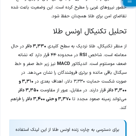
☰
☰
☰
☰
☰
☰
☰
☰
☰
☰
☰
☰
☰
☰
☰
☰
☰
☰
☰
☰
حضور نیروهای غربی را مطرح کرده است. این وضعیت باعث شده
تقاضای امن برای طلا همچنان حفظ شود.
تحلیل تکنیکال اونس طلا
از منظر تکنیکال، طلا نزدیک به سطح کلیدی
۳,۳۳۰ دلار
در حال
معامله است. شاخص
RSI
در محدوده ۴۴ قرار دارد که نشانه
ضعف مومنتوم است. اندیکاتور
MACD
نیز زیر خط صفر و خط
سیگنال باقی مانده و برتری فروشندگان را نشان می‌دهد. در
صورت شکست حمایت ۳,۳۳۰ دلار، اهداف بعدی در
۳,۳۱۰ و
۳,۳۰۰ دلار
قرار دارند. در مقابل، عبور از مقاومت
۳,۳۵۰ دلار
می‌تواند زمینه صعود مجدد تا
۳,۳۷۰ و حتی ۳,۴۰۰ دلار
را فراهم
کند.
برای دسترسی به چارت زنده اونس طلا از این لینک استفاده