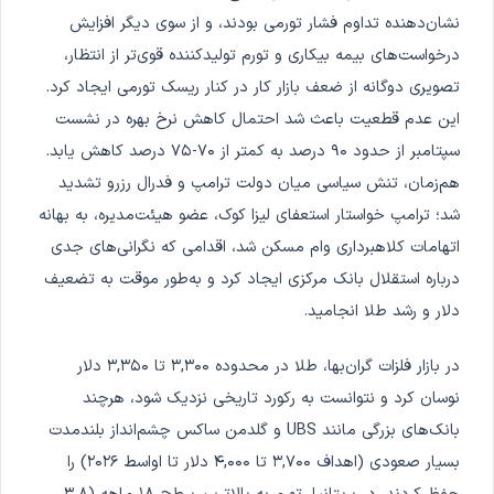
نشان‌دهنده تداوم فشار تورمی بودند، و از سوی دیگر افزایش
درخواست‌های بیمه بیکاری و تورم تولیدکننده قوی‌تر از انتظار،
تصویری دوگانه از ضعف بازار کار در کنار ریسک تورمی ایجاد کرد.
این عدم قطعیت باعث شد احتمال کاهش نرخ بهره در نشست
سپتامبر از حدود ۹۰ درصد به کمتر از ۷۰-۷۵ درصد کاهش یابد.
هم‌زمان، تنش سیاسی میان دولت ترامپ و فدرال رزرو تشدید
شد؛ ترامپ خواستار استعفای لیزا کوک، عضو هیئت‌مدیره، به بهانه
اتهامات کلاهبرداری وام مسکن شد، اقدامی که نگرانی‌های جدی
درباره استقلال بانک مرکزی ایجاد کرد و به‌طور موقت به تضعیف
دلار و رشد طلا انجامید.
در بازار فلزات گران‌بها، طلا در محدوده ۳,۳۰۰ تا ۳,۳۵۰ دلار
نوسان کرد و نتوانست به رکورد تاریخی نزدیک شود، هرچند
بانک‌های بزرگی مانند UBS و گلدمن ساکس چشم‌انداز بلندمدت
بسیار صعودی (اهداف ۳,۷۰۰ تا ۴,۰۰۰ دلار تا اواسط ۲۰۲۶) را