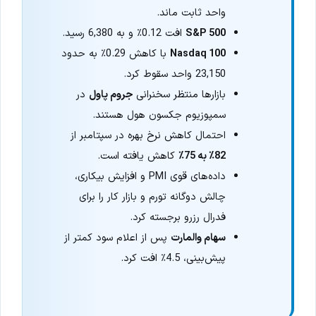
واحد ثابت ماند.
S&P 500
افت 0.12٪ و به 6,380 رسید.
Nasdaq 100
با کاهش 0.29٪ به حدود
23,150 واحد سقوط کرد.
بازارها منتظر سخنرانی
جروم پاول
در
سمپوزیوم جکسون هول هستند.
احتمال کاهش نرخ بهره در سپتامبر از
82٪ به 75٪
کاهش یافته است.
داده‌های قوی PMI و افزایش بیکاری،
چالش دوگانه تورم و بازار کار را برای
فدرال رزرو برجسته کرد.
سهام والمارت
پس از اعلام سود کمتر از
پیش‌بینی، 4.5٪ افت کرد.