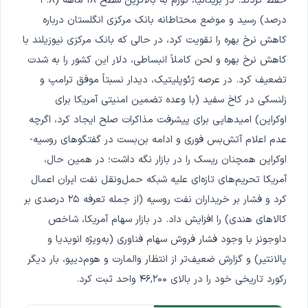
حفظ کردند. در بریتانیا، تورم به بالاترین سطح ۱۸ ماهه (۳.۸
درصد) رسید و موضع محتاطانه بانک مرکزی انگلستان درباره
کاهش نرخ بهره را تقویت کرد، در حالی که بانک مرکزی نیوزیلند با
کاهش نرخ بهره و لحن کاملاً انبساطی، دلار این کشور را به شدت
تضعیف کرد. در عرصه ژئوپلیتیک، دیدار نسبتاً موفق ترامپ و
زلنسکی در کاخ سفید (با وعده تضمین امنیتی آمریکا برای
اوکراین) امیدهایی برای پیشرفت مذاکرات صلح ایجاد کرد، اگرچه
عدم اعلام آتش‌بس فوری و ادامه بن‌بست در گفتگوهای روسیه-
اوکراین همچنان ریسک را در بازار نگه داشت؛ در همین حال،
آمریکا تحریم‌های تازه‌ای علیه شبکه حمل‌ونقل نفت ایران اعمال
کرد و فشار بر خریداران نفت روسیه (از جمله تعرفه ۲۵ درصدی بر
کالاهای هندی) را افزایش داد. در بازار سهام آمریکا، شاخص
داوجونز با وجود فشار فروش سهام فناوری (به‌ویژه انویدیا و
پالانتیر) و گزارش ضعیف‌تر از انتظار والمارت و هوم‌دیپو، بار دیگر
رکورد تاریخی خود را در بالای ۴۶,۲۰۰ واحد ثبت کرد.