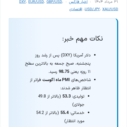
۳۱ مرداد ۱۴۰۴
اخبار فارکس
،
GBP/USD
،
EUR/USD
،
DXY
XAU/USD
،
USD/JPY
،
اقتصادی
نکات مهم خبر:
دلار آمریکا (DXY) پس از رشد روز
پنجشنبه، صبح جمعه به بالاترین سطح
۱۱ روزه یعنی
98.75
رسید.
شاخص‌های
PMI ماه آگوست
فراتر از
انتظار ظاهر شدند:
تولیدی:
53.3
(بالاتر از 49.8
جولای)
خدماتی:
55.4
(بالاتر از 54.2
مورد انتظار)