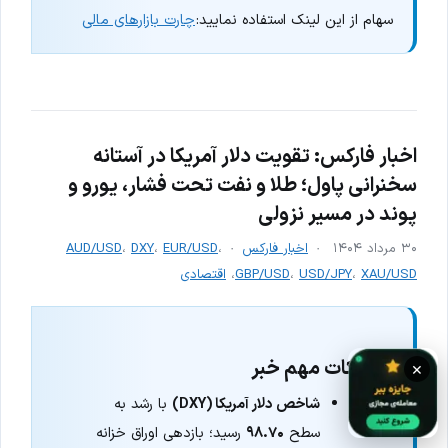
سهام از این لینک استفاده نمایید:
چارت بازارهای مالی
اخبار فارکس: تقویت دلار آمریکا در آستانه
سخنرانی پاول؛ طلا و نفت تحت فشار، یورو و
پوند در مسیر نزولی
۳۰ مرداد ۱۴۰۴
اخبار فارکس
،
EUR/USD
،
DXY
،
AUD/USD
XAU/USD
،
USD/JPY
،
GBP/USD
،
اقتصادی
نکات مهم خبر
×
شاخص دلار آمریکا (DXY)
با رشد به
سطح
۹۸.۷۰
رسید؛ بازدهی اوراق خزانه