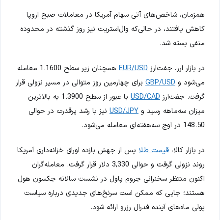
همزمان، شاخص‌های آتی سهام آمریکا در معاملات صبح اروپا
کاهش یافتند، در حالی‌که وال‌استریت نیز روز گذشته در محدوده
منفی بسته شد.
در بازار ارز، جفت‌ارز
EUR/USD
همچنان زیر سطح 1.1600 معامله
می‌شود و
GBP/USD
برای چهارمین روز متوالی در مسیر نزولی قرار
گرفت. جفت‌ارز
USD/CAD
با عبور از سطح 1.3900 به بالاترین
میزان سه‌ماهه رسید و
USD/JPY
نیز با رشد پرقدرت در حوالی
148.50 در اوج سه‌هفته‌ای معامله می‌شود.
در بازار کالا،
قیمت طلا
پس از جهش بازده اوراق خزانه‌داری آمریکا
روند نزولی گرفت و حوالی 3,330 دلار قرار گرفت. معامله‌گران
اکنون منتظر سخنرانی جروم پاول در نشست سالانه جکسون هول
هستند؛ جایی که ممکن است سرنخ‌های جدیدی درباره سیاست
پولی ماه‌های آینده فدرال رزرو ارائه شود.