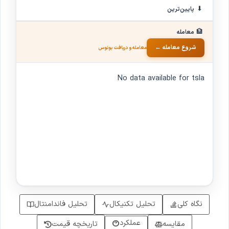
⬇
پایین‌ترین
🏦
معامله
شروع معامله ←
معامله و دریافت بونوس
No data available for tsla
نگاه کلی
تحلیل تکنیکال
تحلیل فاندامنتال
عملکرد
مقایسه
تاریخچه قیمت