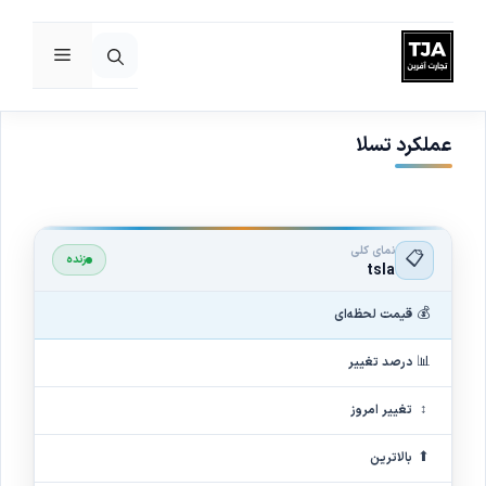
فهرست
رش
ه
حتوا
عملکرد تسلا
نمای کلی
📋
زنده
tsla
💰
قیمت لحظه‌ای
📊
درصد تغییر
↕
تغییر امروز
⬆
بالاترین